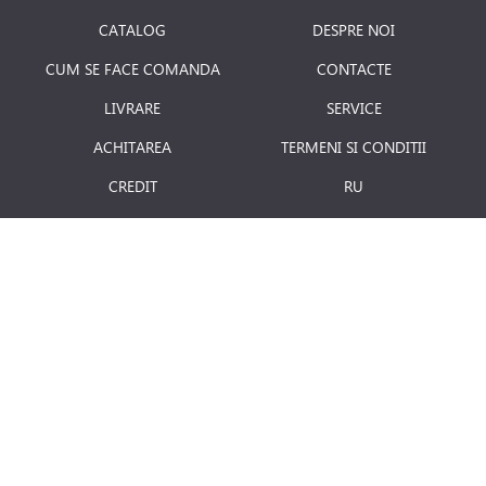
CATALOG
DESPRE NOI
CUM SE FACE COMANDA
CONTACTE
LIVRARE
SERVICE
ACHITAREA
TERMENI SI CONDITII
CREDIT
RU
RETURNAREA PRODUSULUI
JOBURI
BLOG
Luni - Vineri: 8.00 - 18.00
E-mail:
info@term.md
Secția vinzari:
vinzari@term.md
Secția service:
service@term.md
Secția contabilitate:
contabil@term.md