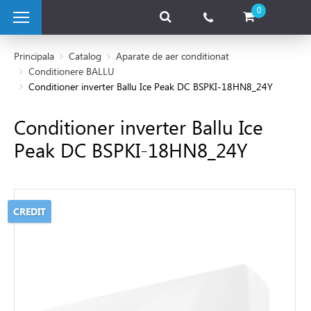
0
Principala
Catalog
Aparate de aer conditionat
Conditionere BALLU
Conditioner inverter Ballu Ice Peak DC BSPKI-18HN8_24Y
 pe combustibil solid
Conditioner inverter Ballu Ice
e pe gaz
Peak DC BSPKI-18HN8_24Y
 electrice
CREDIT
 de caldura
tii Fotovoltaice