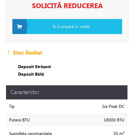
ile
SOLICITĂ REDUCEREA
e
% Cumpără în credit
ch"
re
Stoc limitat
de circulatie
Depozit Strășeni
Depozit Bălți
rii sisteme de încălzire
Caracteristici
tizari
Tip
Ice Peak DC
 de fum
Putere BTU
18000 BTU
ire in pardoseala
Suprafata recomandata
50 m²