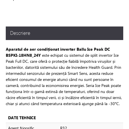
toare
Descriere
i si fitinguri
Aparatul de aer condiționat inverter Ballu Ice Peak DC
e de apă și canalizare
BSPKI-18HN8_24Y
este echipat cu sistemul de split invertor Ice
Peak Full DC, care oferă o protecție fiabilă împotriva virușilor și
bacteriilor, datorită sistemului său de încredere Health Guard. Prin
e expansiune
intermediul senzorului de prezență Smart Sens, acesta reduce
eficient consumul de energie atunci când nu sunt persoane în
cameră, contribuind la economisirea energiei. Seria Ice Peak poate
funcționa într-o gamă extinsă de temperaturi, oferind nu doar
răcire eficientă în timpul verii, ci și încălzire eficientă în timpul iernii,
chiar și atunci când temperatura exterioară ajunge până la -30°C.
DATE TEHNICE
Agent frigorific
R32