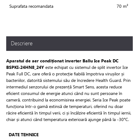
Suprafata recomandata
70 m²
toare
i si fitinguri
Descriere
e de apă și canalizare
Aparatul de aer condiționat inverter Ballu Ice Peak DC
BSPKI-24HN8_24Y
este echipat cu sistemul de split invertor Ice
Peak Full DC, care oferă o protecție fiabilă împotriva virușilor și
e expansiune
bacteriilor, datorită sistemului său de încredere Health Guard. Prin
intermediul senzorului de prezență Smart Sens, acesta reduce
eficient consumul de energie atunci când nu sunt persoane în
cameră, contribuind la economisirea energiei. Seria Ice Peak poate
funcționa într-o gamă extinsă de temperaturi, oferind nu doar
răcire eficientă în timpul verii, ci și încălzire eficientă în timpul iernii,
chiar și atunci când temperatura exterioară ajunge până la -30°C.
DATE TEHNICE