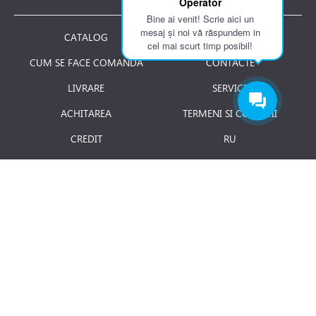
Operator
Bine ai venit! Scrie aici un
mesaj și noi vă răspundem in
CATALOG
DESPRE NOI
cel mai scurt timp posibil!
CUM SE FACE COMANDA
CONTACTE
LIVRARE
SERVICE
ACHITAREA
TERMENI SI CONDITII
CREDIT
RU
RETURNAREA PRODUSULUI
JOBURI
BLOG
Luni - Vineri: 8.00 - 18.00
E-mail:
info@term.md
Secția vinzari:
vinzari@term.md
Secția service:
service@term.md