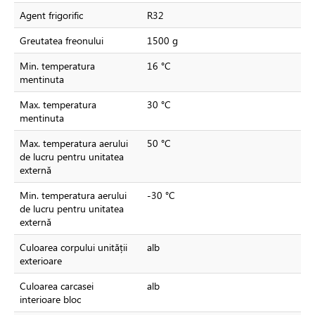
Agent frigorific
R32
Greutatea freonului
1500 g
Min. temperatura
16 °C
mentinuta
Max. temperatura
30 °C
mentinuta
Max. temperatura aerului
50 °C
de lucru pentru unitatea
externă
Min. temperatura aerului
-30 °C
de lucru pentru unitatea
externă
Culoarea corpului unității
alb
exterioare
Culoarea carcasei
alb
interioare bloc