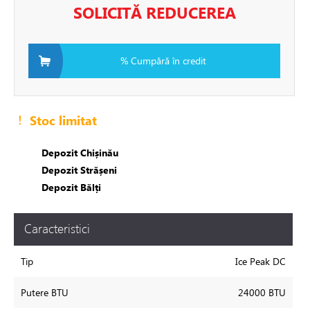
ile
SOLICITĂ REDUCEREA
e
% Cumpără în credit
ch"
re
Stoc limitat
de circulatie
Depozit Chișinău
Depozit Strășeni
rii sisteme de încălzire
Depozit Bălți
tizari
Caracteristici
 de fum
Tip
Ice Peak DC
Putere BTU
24000 BTU
ire in pardoseala