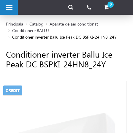
0
Principala
Catalog
Aparate de aer conditionat
Conditionere BALLU
Conditioner inverter Ballu Ice Peak DC BSPKI-24HN8_24Y
 pe combustibil solid
Conditioner inverter Ballu Ice
e pe gaz
Peak DC BSPKI-24HN8_24Y
 electrice
CREDIT
 de caldura
tii Fotovoltaice