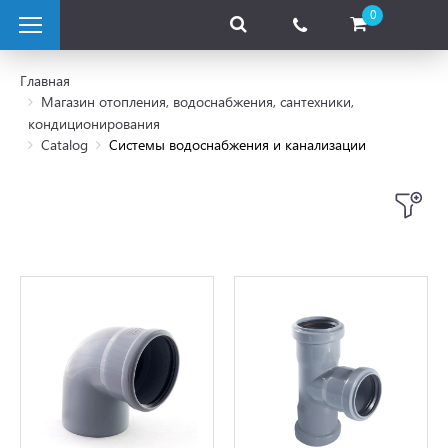
0
Главная
Магазин отопления, водоснабжения, сантехники,
кондиционирования
отопливные котлы
Catalog
Системы водоснабжения и канализации
ые котлы
рические котлы
вые насосы
лектрические
мы