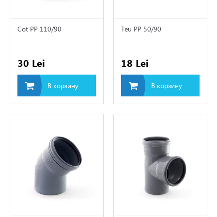
агреватель
Cot PP 110/90
Teu PP 50/90
иционеры
ляционные насосы
30 Lei
18 Lei
В корзину
В корзину
суары для систем
ения
атизация
ходы
й пол
торы