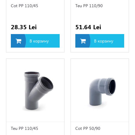
Cot PP 110/45
Teu PP 110/90
 и фитинги
28.35 Lei
51.64 Lei
мы водоснабжения и
изации
В корзину
В корзину
изация
лизация
е люки
рительные баки
Teu PP 110/45
Cot PP 50/90