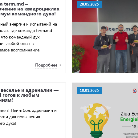
а term.md –
28.05.2025
чение на квадроциклах
имум командного духа!
лный энергии и испытаний на
клах, где команда term.md
, что командный дух
ет любой опыт в
емое воспоминание.
Подробнее
 веселье и адреналин —
10.01.2025
d готов к любым
ниям!
инят! Пейнтбол, адреналин и
ргии для повышения
го духа!