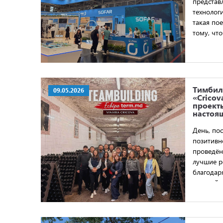
представ
технолог
такая по
тому, чт
клиентам
решения.
Тимбил
09.05.2026
«Cricov
проекты
настоя
День, по
позитивн
проведён
лучшие р
благодар
сильной 