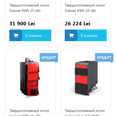
Твердотопливный котел
Твердотопливный котел
Galmet KWS 25 кВт
Galmet KWS 20 кВт
ro
31 900 Lei
26 224 Lei
В корзину
В корзину
ые котлы
КРЕДИТ
КРЕДИТ
рические котлы
вые насосы
лектрические
мы
Твердотопливный котел
Твердотопливный котел
агреватель
Galmet KWS 15 кВт
Galmet Zulu GT-KWR Z