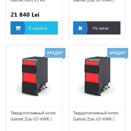
35 кВт
21 840 Lei
иционеры
В корзину
На заказ
ляционные насосы
суары для систем
ения
КРЕДИТ
КРЕДИТ
атизация
ходы
й пол
Твердотопливный котел
Твердотопливный котел
Galmet Zulu GT-KWR Z
Galmet Zulu GT-KWR Z
торы
150 кВт
100 кВт