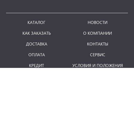
КАТАЛОГ
НОВОСТИ
КАК ЗАКАЗАТЬ
О КОМПАНИИ
ДОСТАВКА
КОНТАКТЫ
ОПЛАТА
СЕРВИС
КРЕДИТ
УСЛОВИЯ И ПОЛОЖЕНИЯ
ВОЗВРАТ ТОВАРА
понедельник - пятница: 8.00 - 18.00
E-mail:
info@term.md
Отдел продаж:
vinzari@term.md
Secția service:
service@term.md
Secția contabilitate:
contabil@term.md