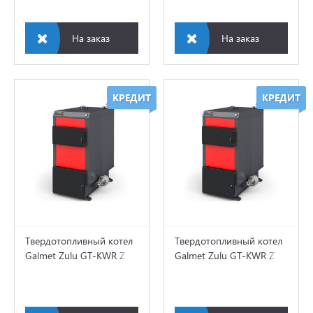
 и фитинги
На заказ
На заказ
мы водоснабжения и
изации
КРЕДИТ
КРЕДИТ
рительные баки
Твердотопливный котел
Твердотопливный котел
Galmet Zulu GT-KWR Z
Galmet Zulu GT-KWR Z
70 кВт
50 кВт