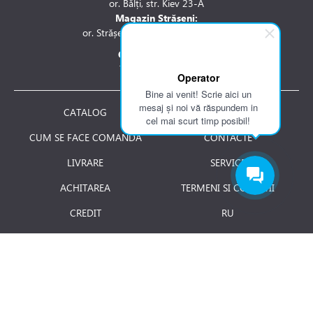
or. Bălți, str. Kiev 23-A
Magazin Strășeni:
or. Strășeni, str. Stefan cel Mare 1A
Contactați-ne la:
Tel.: 061 007 744
Operator
Bine ai venit! Scrie aici un
mesaj și noi vă răspundem in
CATALOG
DESPRE NOI
cel mai scurt timp posibil!
CUM SE FACE COMANDA
CONTACTE
LIVRARE
SERVICE
ACHITAREA
TERMENI SI CONDITII
CREDIT
RU
RETURNAREA PRODUSULUI
JOBURI
BLOG
Luni - Vineri: 8.00 - 18.00