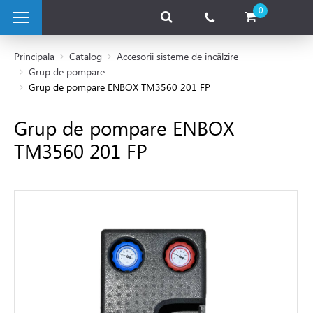
0
Principala
Catalog
Accesorii sisteme de încălzire
Grup de pompare
Grup de pompare ENBOX TM3560 201 FP
 pe combustibil solid
Grup de pompare ENBOX
e pe gaz
TM3560 201 FP
 electrice
 de caldura
tii Fotovoltaice