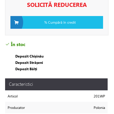
SOLICITĂ REDUCEREA
ire in pardoseala
% Cumpără în credit
toare
În stoc
i si fitinguri
Depozit Chișinău
Depozit Strășeni
e de apă și canalizare
Depozit Bălți
e expansiune
Caracteristici
Articol
201WP
Producator
Polonia