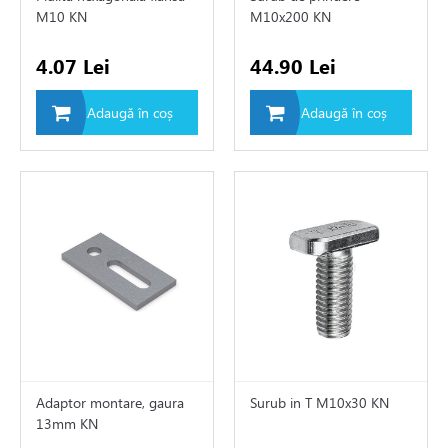
M10 KN
M10x200 KN
4.07 Lei
44.90 Lei
Adaugă în coș
Adaugă în coș
solare
ontare panouri fotovoltaice
e
e de aer conditionat
Adaptor montare, gaura
Surub in T M10x30 KN
13mm KN
de circulatie