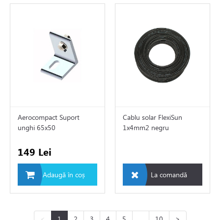
Aerocompact Suport
Cablu solar FlexiSun
unghi 65x50
1x4mm2 negru
149 Lei
Adaugă în coș
La comandă
<
1
2
3
4
5
...
10
>