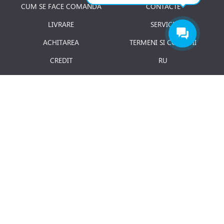
CUM SE FACE COMANDA
CONTACTE
LIVRARE
SERVICE
ACHITAREA
TERMENI SI CONDITII
CREDIT
RU
RETURNAREA PRODUSULUI
JOBURI
BLOG
Luni - Vineri: 8.00 - 18.00
E-mail:
info@term.md
Secția vinzari:
vinzari@term.md
Secția service:
service@term.md
Secția contabilitate:
contabil@term.md