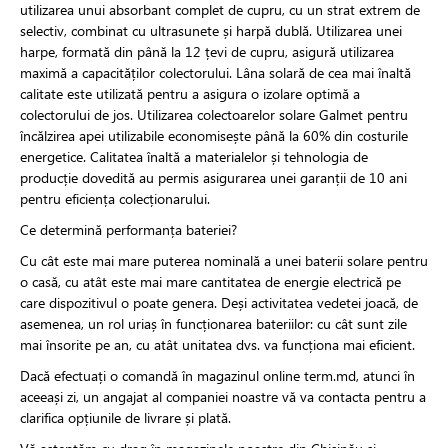
utilizarea unui absorbant complet de cupru, cu un strat extrem de
selectiv, combinat cu ultrasunete și harpă dublă. Utilizarea unei
harpe, formată din până la 12 țevi de cupru, asigură utilizarea
maximă a capacităților colectorului. Lâna solară de cea mai înaltă
calitate este utilizată pentru a asigura o izolare optimă a
colectorului de jos. Utilizarea colectoarelor solare Galmet pentru
încălzirea apei utilizabile economisește până la 60% din costurile
energetice. Calitatea înaltă a materialelor și tehnologia de
producție dovedită au permis asigurarea unei garanții de 10 ani
pentru eficiența colecționarului.
Ce determină performanța bateriei?
Cu cât este mai mare puterea nominală a unei baterii solare pentru
o casă, cu atât este mai mare cantitatea de energie electrică pe
care dispozitivul o poate genera. Deși activitatea vedetei joacă, de
asemenea, un rol uriaș în funcționarea bateriilor: cu cât sunt zile
mai însorite pe an, cu atât unitatea dvs. va funcționa mai eficient.
Dacă efectuați o comandă în magazinul online term.md, atunci în
aceeași zi, un angajat al companiei noastre vă va contacta pentru a
clarifica opțiunile de livrare și plată.