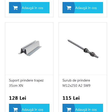
e expansiune
Adaugă în coș
Adaugă în coș
Suport prindere trapez
Surub de prindere
35cm XN
M12x250 A2 SW9
128 Lei
115 Lei
Adaugă în coș
Adaugă în coș