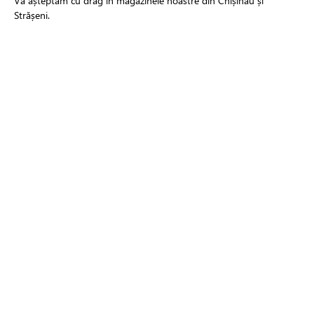
Vă așteptăm cu drag în magazinele noastre din Chișinău și
Strășeni.