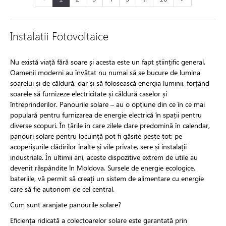
Instalatii Fotovoltaice
Nu există viață fără soare și acesta este un fapt științific general.
Oamenii moderni au învățat nu numai să se bucure de lumina
soarelui și de căldură, dar și să folosească energia luminii, forțând
soarele să furnizeze electricitate și căldură caselor și
întreprinderilor. Panourile solare – au o opțiune din ce în ce mai
populară pentru furnizarea de energie electrică în spații pentru
diverse scopuri. În țările în care zilele clare predomină în calendar,
panouri solare pentru locuință pot fi găsite peste tot: pe
acoperișurile clădirilor înalte și vile private, sere și instalații
industriale. În ultimii ani, aceste dispozitive extrem de utile au
devenit răspândite în Moldova. Sursele de energie ecologice,
bateriile, vă permit să creați un sistem de alimentare cu energie
care să fie autonom de cel central.
Cum sunt aranjate panourile solare?
Eficiența ridicată a colectoarelor solare este garantată prin