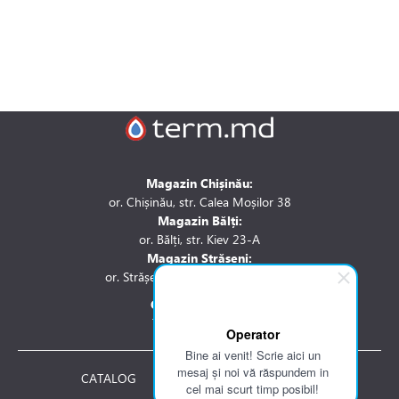
Magazin Chișinău:
or. Chișinău, str. Calea Moșilor 38
Magazin Bălți:
or. Bălți, str. Kiev 23-A
Magazin Strășeni:
or. Strășeni, str. Stefan cel Mare 1A
Contactați-ne la:
Tel.: 061 007 744
Operator
Bine ai venit! Scrie aici un
mesaj și noi vă răspundem in
CATALOG
DESPRE NOI
cel mai scurt timp posibil!