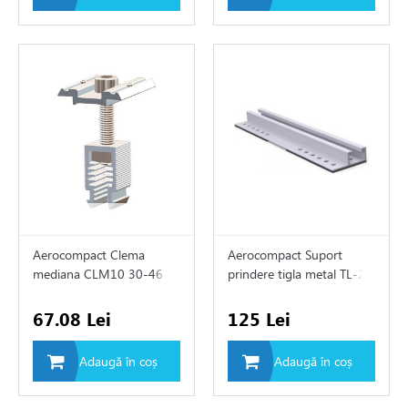
Aerocompact Clema
Aerocompact Suport
mediana CLM10 30-46
prindere tigla metal TL-25
L=60mm
250mm
67.08 Lei
125 Lei
Adaugă în coș
Adaugă în coș