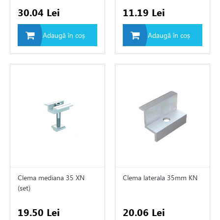
30.04 Lei
11.19 Lei
rii sisteme de încălzire
Adaugă în coș
Adaugă în coș
tizari
 de fum
ire in pardoseala
toare
i si fitinguri
Clema mediana 35 XN
Clema laterala 35mm KN
(set)
e de apă și canalizare
19.50 Lei
20.06 Lei