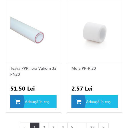
Teava PPR fibra Valrom 32
Mufa PP-R 20
PN20
51.50 Lei
2.57 Lei
Adaugă în coș
Adaugă în coș
<
1
2
3
4
5
...
33
>