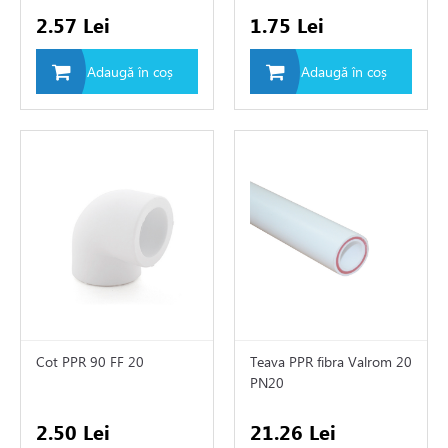
2.57 Lei
1.75 Lei
i si fitinguri
Adaugă în coș
Adaugă în coș
ane
uitoare
e pentru apa
ii
Cot PPR 90 FF 20
Teava PPR fibra Valrom 20
PN20
EX
2.50 Lei
21.26 Lei