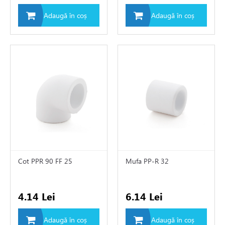
Adaugă în coș
Adaugă în coș
e de apă și canalizare
e expansiune
Cot PPR 90 FF 25
Mufa PP-R 32
4.14 Lei
6.14 Lei
Adaugă în coș
Adaugă în coș