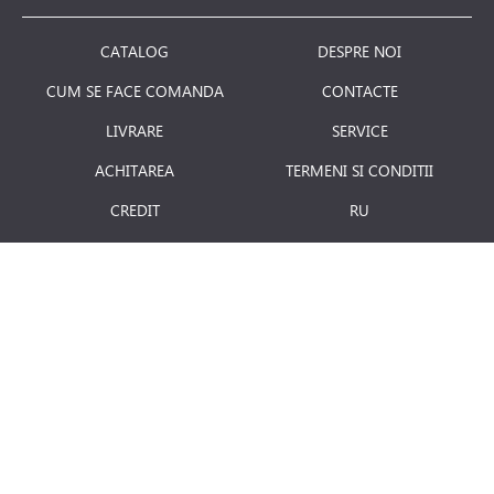
CATALOG
DESPRE NOI
CUM SE FACE COMANDA
CONTACTE
LIVRARE
SERVICE
ACHITAREA
TERMENI SI CONDITII
CREDIT
RU
RETURNAREA PRODUSULUI
JOBURI
BLOG
Luni - Vineri: 8.00 - 18.00
E-mail:
info@term.md
Secția vinzari:
vinzari@term.md
Secția service:
service@term.md