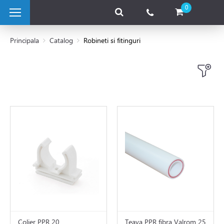
0
Principala
Catalog
Robineti si fitinguri
 pe combustibil solid
e pe gaz
 electrice
 de caldura
tii Fotovoltaice
Colier PPR 20
Teava PPR fibra Valrom 25