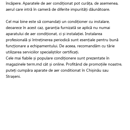
încăpere. Aparatele de aer condiționat pot curăța, de asemenea,
aerul care intră în cameră de diferite impurități dăunătoare.
Cel mai bine este să comandați un condiționer cu instalare,
deoarece în acest caz, garanția furnizată se aplică nu numai
aparatului de aer condiționat, ci și instalației. Instalarea
profesională și întreținerea periodică sunt esențiale pentru bună
funcționare a echipamentului. De aceea, recomandăm cu tărie
utilizarea serviciilor specialiștilor certificați.
Cele mai fiabile și populare condiționere sunt prezentate în
magazinele term.md cât și online. Profitând de promoțiile noastre,
puteți cumpăra aparate de aer conditionat în Chișinău sau
Strașeni.