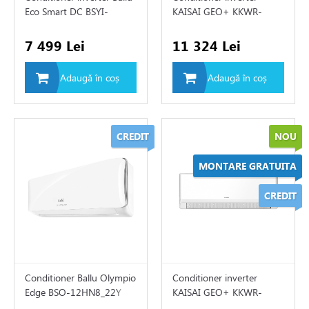
e
Eco Smart DC BSYI-
KAISAI GEO+ KKWR-
12HN8/ES_23Y
12/KKOG-12
7 499 Lei
11 324 Lei
e de aer conditionat
Adaugă în coș
Adaugă în coș
SAI
LLU
CREDIT
NOU
ICAL
MONTARE GRATUITA
ice
CREDIT
EE
ER
rter
Conditioner Ballu Olympio
Conditioner inverter
TSUBISCHI ELECTRIC
Edge BSO-12HN8_22Y
KAISAI GEO+ KKWR-
09/KKOG-09