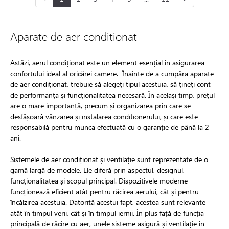
Aparate de aer conditionat
Astăzi, aerul condiționat este un element esențial în asigurarea
confortului ideal al oricărei camere. Înainte de a cumpăra aparate
de aer condiționat, trebuie să alegeți tipul acestuia, să țineți cont
de performanța și funcționalitatea necesară. În același timp, prețul
are o mare importanță, precum și organizarea prin care se
desfășoară vânzarea și instalarea conditionerului, și care este
responsabilă pentru munca efectuată cu o garanție de până la 2
ani.
Sistemele de aer condiționat și ventilație sunt reprezentate de o
gamă largă de modele. Ele diferă prin aspectul, designul,
funcționalitatea și scopul principal. Dispozitivele moderne
funcționează eficient atât pentru răcirea aerului, cât și pentru
încălzirea acestuia. Datorită acestui fapt, acestea sunt relevante
atât în timpul verii, cât și în timpul iernii. În plus față de funcția
principală de răcire cu aer, unele sisteme asigură și ventilație în