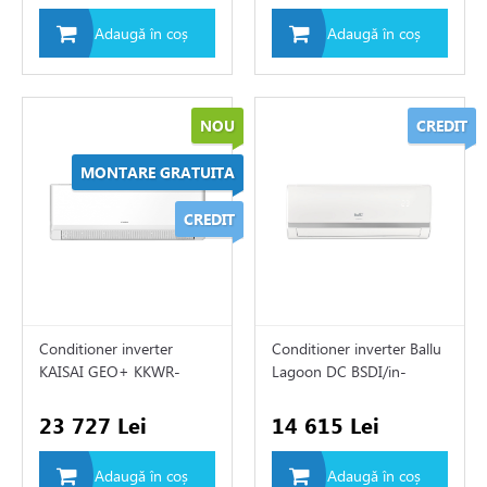
Adaugă în coș
Adaugă în coș
toare
i si fitinguri
NOU
CREDIT
MONTARE GRATUITA
e de apă și canalizare
CREDIT
e expansiune
Conditioner inverter
Conditioner inverter Ballu
KAISAI GEO+ KKWR-
Lagoon DC BSDI/in-
24/KKOG-24
18NH8
23 727 Lei
14 615 Lei
Adaugă în coș
Adaugă în coș