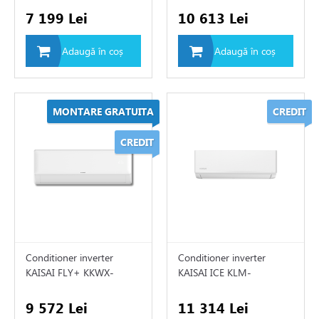
ile
7 199 Lei
10 613 Lei
e
Adaugă în coș
Adaugă în coș
ch"
re
MONTARE GRATUITA
CREDIT
de circulatie
CREDIT
rii sisteme de încălzire
tizari
Conditioner inverter
Conditioner inverter
 de fum
KAISAI FLY+ KKWX-
KAISAI ICE KLM-
09/KKOX-09
09/KLWB-09
9 572 Lei
11 314 Lei
ire in pardoseala