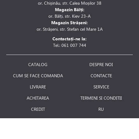
or. Chișinău, str. Calea Moșilor 38
Magazin Bălți:
or. Bălți, str. Kiev 23-A
Magazin Strășeni:
or. Strășeni, str. Stefan cel Mare 1A
Contactați-ne la:
Tel.: 061 007 744
CATALOG
DESPRE NOI
CUM SE FACE COMANDA
CONTACTE
LIVRARE
SERVICE
ACHITAREA
TERMENI SI CONDITII
CREDIT
RU
RETURNAREA PRODUSULUI
JOBURI
BLOG