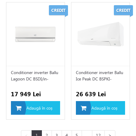
CREDIT
CREDIT
Conditioner inverter Ballu
Conditioner inverter Ballu
Lagoon DC BSDI/in-
Ice Peak DC BSPKI-
24NH8
24HN8_24Y
17 949 Lei
26 639 Lei
Adaugă în coș
Adaugă în coș
<
1
2
3
4
5
...
12
>