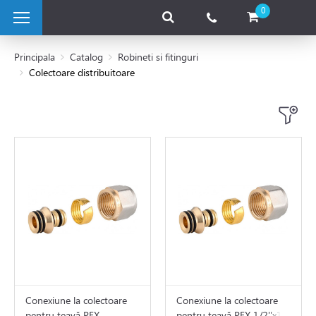
0
Principala
Catalog
Robineti si fitinguri
Colectoare distribuitoare
 pe combustibil solid
e pe gaz
 electrice
 de caldura
tii Fotovoltaice
Conexiune la colectoare
Conexiune la colectoare
pentru țeavă PEX
pentru țeavă PEX 1/2''x16