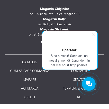
Magazin Chișinău:
or. Chișinău, str. Calea Moșilor 38
Magazin Bălți:
or. Bălți, str. Kiev 23-A
Magazin Strășeni:
or. Strășeni, str. Stefan cel Mare 1A
Contactați-ne la:
Tel.: 061 007 744
Operator
Bine ai venit! Scrie aici un
mesaj și noi vă răspundem in
CATALOG
DESPRE NOI
cel mai scurt timp posibil!
CUM SE FACE COMANDA
CONTACTE
LIVRARE
SERVICE
ACHITAREA
TERMENI SI CONDITII
CREDIT
RU
RETURNAREA PRODUSULUI
JOBURI