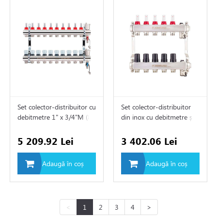
Set colector-distribuitor cu
Set colector-distribuitor
debitmetre 1" х 3/4"M (8)
din inox cu debitmetre și
clapete termostatice 1" х
3/4"M (6)
5 209.92 Lei
3 402.06 Lei
Adaugă în coș
Adaugă în coș
<
1
2
3
4
>