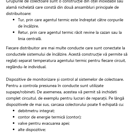
Grupurile de colectoare sunt o construcție din oțel inoxidabil sau
alamă nichelată care constă din două ansambluri principale de
distribuitoare:
Tur, prin care agentul termic este îndreptat către corpurile
de încălzire.
Retur, prin care agentul termic răcit revine la cazan sau la
linia centrală.
Fiecare distribuitor are mai multe conducte care sunt conectate la
conductele sistemului de încălzire. Acestă construcție vă permite să
reglați separat temperatura agentului termic pentru fiecare circuit,
reglându-le individual.
Dispozitive de monitorizare și control al sistemelor de colectoare.
Pentru a controla presiunea în conducte sunt utilizate
supape/robineti. De asemenea, acestea vă permit să inchideti
complet circuitul, de exemplu pentru lucrari de reparații. Pe lângă
dispozitivele de mai sus, carcasa colectorului poate fi echipată cu:
debitmetru integrat;
contor de energie termică (contor);
valve pentru evacuarea apei;
alte dispozitive;