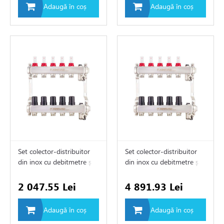
Adaugă în coș
Adaugă în coș
e de apă și canalizare
e expansiune
Set colector-distribuitor
Set colector-distribuitor
din inox cu debitmetre și
din inox cu debitmetre și
clapete termostatice 1" х
clapete termostatice 1" х
3/4"M (3)
3/4"M (9)
2 047.55 Lei
4 891.93 Lei
Adaugă în coș
Adaugă în coș