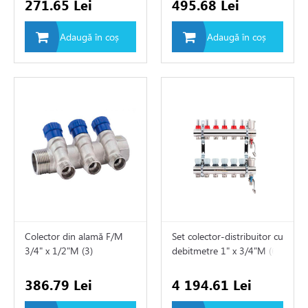
271.65 Lei
495.68 Lei
i si fitinguri
Adaugă în coș
Adaugă în coș
ane
uitoare
e pentru apa
ii
Colector din alamă F/M
Set colector-distribuitor cu
3/4" х 1/2"M (3)
debitmetre 1" х 3/4"M (6)
EX
386.79 Lei
4 194.61 Lei