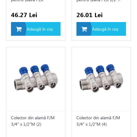
e
3/4"/18mm х 16(2,0)
46.27 Lei
26.01 Lei
e de aer conditionat
Adaugă în coș
Adaugă în coș
de circulatie
rii sisteme de încălzire
tizari
 de fum
ire in pardoseala
Colector din alamă F/M
Colector din alamă F/M
3/4" х 1/2"M (2)
3/4" х 1/2"M (4)
toare