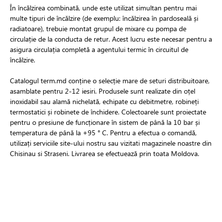
În încălzirea combinată, unde este utilizat simultan pentru mai
multe tipuri de încălzire (de exemplu: încălzirea în pardoseală și
radiatoare), trebuie montat grupul de mixare cu pompa de
circulație de la conducta de retur. Acest lucru este necesar pentru a
asigura circulația completă a agentului termic în circuitul de
încălzire.
Catalogul term.md conține o selecție mare de seturi distribuitoare,
asamblate pentru 2-12 iesiri. Produsele sunt realizate din oțel
inoxidabil sau alamă nichelată, echipate cu debitmetre, robineți
termostatici și robinete de închidere. Colectoarele sunt proiectate
pentru o presiune de funcționare în sistem de până la 10 bar și
temperatura de până la +95 ° С. Pentru a efectua o comandă,
utilizați serviciile site-ului nostru sau vizitati magazinele noastre din
Chisinau si Straseni. Livrarea se efectuează prin toata Moldova.