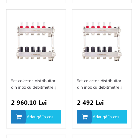
Set colector-distribuitor
Set colector-distribuitor
din inox cu debitmetre și
din inox cu debitmetre și
clapete termostatice 1" х
clapete termostatice 1" х
3/4"M (5)
3/4"M (4)
2 960.10 Lei
2 492 Lei
Adaugă în coș
Adaugă în coș