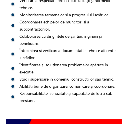
Verificarea respectării proiectului, calității și normelor
tehnice.
i si fitinguri
Monitorizarea termenelor și a progresului lucrărilor.
Coordonarea echipelor de muncitori și a
subcontractorilor.
e de apă și canalizare
Colaborarea cu dirigintele de șantier, inginerii și
beneficiarii.
e expansiune
Întocmirea și verificarea documentației tehnice aferente
lucrărilor.
Identificarea și soluționarea problemelor apărute în
execuție.
Studii superioare în domeniul construcțiilor sau tehnic.
Abilități bune de organizare, comunicare și coordonare.
Responsabilitate, seriozitate și capacitate de lucru sub
presiune.