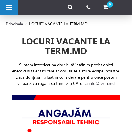
0
Principala
LOCURI VACANTE LA TERM.MD
LOCURI VACANTE LA
 pe combustibil solid
TERM.MD
e pe gaz
Suntem întotdeauna dornici să întâlnim profesioniști
energici și talentați care ar dori să se alăture echipei noastre.
Dacă doriți să fiți luat în considerare pentru orice posturi
 electrice
viitoare, vă rugăm să trimite-ți CV-ul la
info@term.md
 de caldura
tii Fotovoltaice