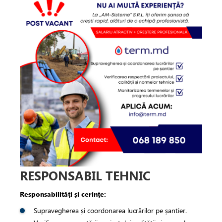
e
e de aer conditionat
de circulatie
rii sisteme de încălzire
tizari
 de fum
RESPONSABIL TEHNIC
ire in pardoseala
Responsabilități și cerințe:
Supravegherea și coordonarea lucrărilor pe șantier.
toare