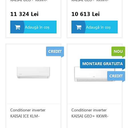
e
12/KKOG-12
09/KKOG-09
11 324 Lei
10 613 Lei
e de aer conditionat
Adaugă în coș
Adaugă în coș
SAI
LLU
CREDIT
NOU
ICAL
MONTARE GRATUITA
ice
CREDIT
EE
ER
rter
Conditioner inverter
Conditioner inverter
KAISAI ICE KLM-
KAISAI GEO+ KKWR-
TSUBISCHI ELECTRIC
09/KLWB-09
24/KKOG-24