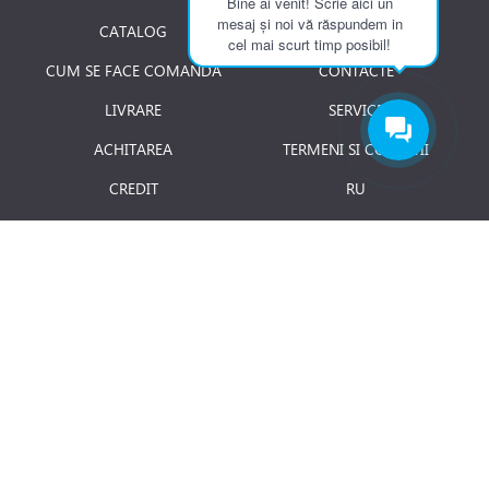
Bine ai venit! Scrie aici un
mesaj și noi vă răspundem in
CATALOG
DESPRE NOI
cel mai scurt timp posibil!
CUM SE FACE COMANDA
CONTACTE
LIVRARE
SERVICE
ACHITAREA
TERMENI SI CONDITII
CREDIT
RU
RETURNAREA PRODUSULUI
JOBURI
BLOG
Luni - Vineri: 8.00 - 18.00
E-mail:
info@term.md
Secția vinzari:
vinzari@term.md
Secția service:
service@term.md
Secția contabilitate:
contabil@term.md