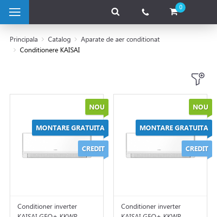
0
Principala
Catalog
Aparate de aer conditionat
Conditionere KAISAI
 pe combustibil solid
e pe gaz
NOU
NOU
 electrice
MONTARE GRATUITA
MONTARE GRATUITA
CREDIT
CREDIT
 de caldura
tii Fotovoltaice
Conditioner inverter
Conditioner inverter
KAISAI GEO+ KKWR-
KAISAI GEO+ KKWR-