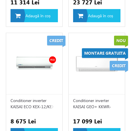
11 314 Lei
23 727 Lei
ile
e
Adaugă în coș
Adaugă în coș
ch"
re
CREDIT
NOU
MONTARE GRATUITA
de circulatie
CREDIT
rii sisteme de încălzire
tizari
Conditioner inverter
Conditioner inverter
KAISAI ECO KEX-12/KEX-
KAISAI GEO+ KKWR-
 de fum
12
18/KKOG-18
8 675 Lei
17 099 Lei
ire in pardoseala