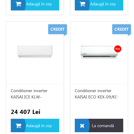
Adaugă în coș
Adaugă în coș
toare
CREDIT
CREDIT
i si fitinguri
e de apă și canalizare
e expansiune
Conditioner inverter
Conditioner inverter
KAISAI ICE KLW-
KAISAI ECO KEX-09/KEX-
24/KLWB-24
09
24 407 Lei
Adaugă în coș
La comandă