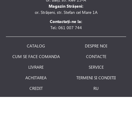
Magazin Strășeni:
or. Strășeni, str. Stefan cel Mare 1A
Contactați-ne la:
Tel.: 061 007 744
CATALOG
DESPRE NOI
CUM SE FACE COMANDA
CONTACTE
LIVRARE
SERVICE
ACHITAREA
TERMENI SI CONDITII
CREDIT
RU
RETURNAREA PRODUSULUI
JOBURI
BLOG
Luni - Vineri: 8.00 - 18.00