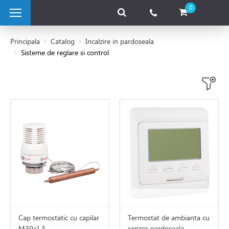
0
Principala
Catalog
Incalzire in pardoseala
Sisteme de reglare si control
 pe combustibil solid
e pe gaz
 electrice
 de caldura
tii Fotovoltaice
Cap termostatic cu capilar
Termostat de ambianta cu
M30x1.5
senzor pardoseala