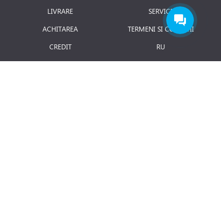
LIVRARE
SERVICE
ACHITAREA
TERMENI SI CONDITII
CREDIT
RU
RETURNAREA PRODUSULUI
JOBURI
BLOG
Luni - Vineri: 8.00 - 18.00
E-mail:
info@term.md
Secția vinzari:
vinzari@term.md
Secția service:
service@term.md
Secția contabilitate:
contabil@term.md