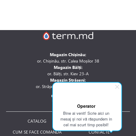
Magazin Chișinău:
or. Chișinău, str. Calea Moșilor 38
Magazin Bălți:
or. Bălți, str. Kiev 23-A
Magazin Strășeni:
or. Strășeni, str. Stefan cel Mare 1A
Contactați-ne la:
Tel.: 061 007 744
Operator
Bine ai venit! Scrie aici un
mesaj și noi vă răspundem in
CATALOG
DESPRE NOI
cel mai scurt timp posibil!
CUM SE FACE COMANDA
CONTACTE