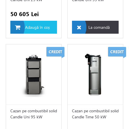
50 605 Lei
dro
Adaugă în coș
La comandă
CREDIT
CREDIT
e pe gaz
 electrice
 de caldura
tii Fotovoltaice
Cazan pe combustibil solid
Cazan pe combustibil solid
Candle Uni 95 kW
Candle Time 50 kW
e