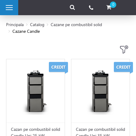
0
Principala
Catalog
Cazane pe combustibil solid
Cazane Candle
 pe combustibil solid
CREDIT
CREDIT
Cazan pe combustibil solid
Cazan pe combustibil solid
Candle Uni 25 kW
Candle Uni 35 kW