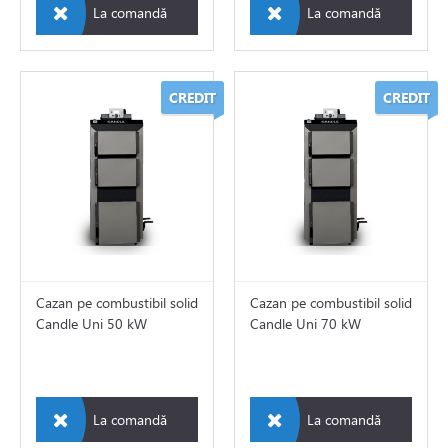
La comandă
La comandă
i si fitinguri
e de apă și canalizare
CREDIT
CREDIT
e expansiune
Cazan pe combustibil solid
Cazan pe combustibil solid
Candle Uni 50 kW
Candle Uni 70 kW
La comandă
La comandă