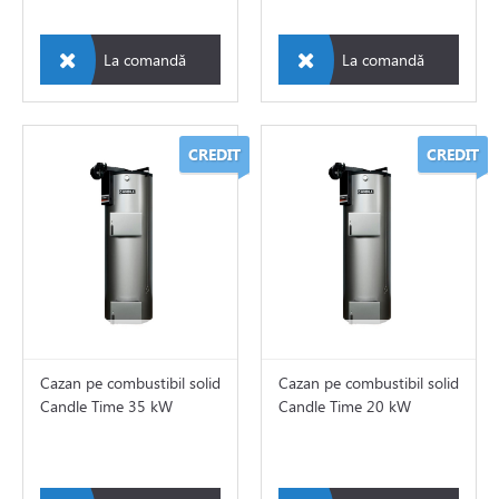
e de aer conditionat
La comandă
La comandă
de circulatie
CREDIT
CREDIT
rii sisteme de încălzire
tizari
 de fum
Cazan pe combustibil solid
Cazan pe combustibil solid
ire in pardoseala
Candle Time 35 kW
Candle Time 20 kW
toare