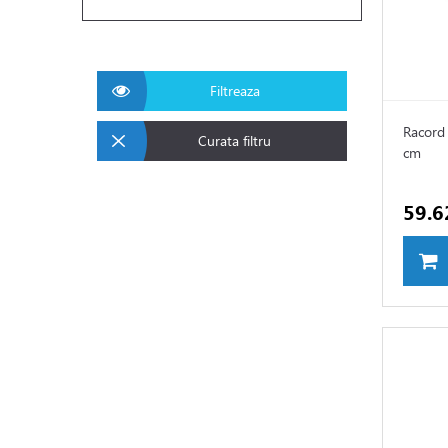
Filtreaza
Racord 
Curata filtru
cm
59.6