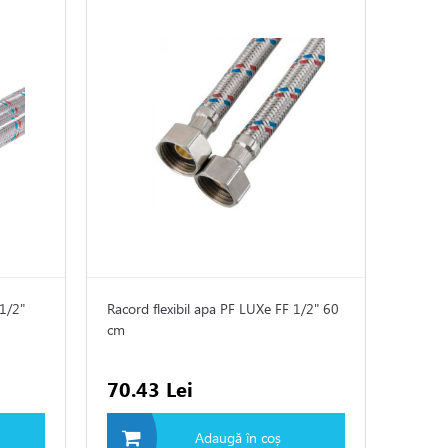
 1/2"
Racord flexibil apa PF LUXe FF 1/2" 60
cm
70.43 Lei
Adaugă în coș