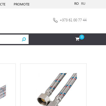
RO
RU
CTE
PROMOTII
+373 61 00 77 44
0