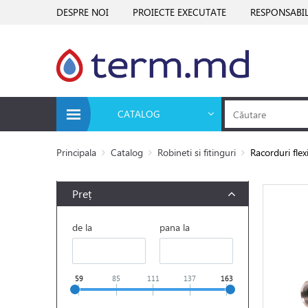
DESPRE NOI
PROIECTE EXECUTATE
RESPONSABIL
CATALOG
Principala
Catalog
Robineti si fitinguri
Racorduri flex
Preț
de la
pana la
59
85
111
137
163