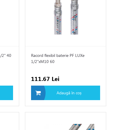
1/2" 40
Racord flexibil baterie PF LUXe
1/2"xM10 60
111.67 Lei
Adaugă în coș