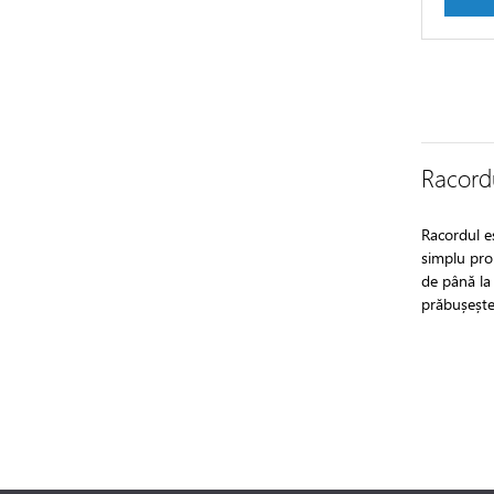
Racordu
Racordul es
simplu pro
de până la 
prăbușește 