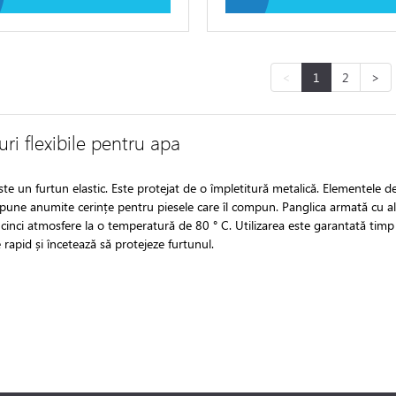
<
1
2
>
ri flexibile pentru apa
te un furtun elastic. Este protejat de o împletitură metalică. Elementele de
pune anumite cerințe pentru piesele care îl compun. Panglica armată cu al
cinci atmosfere la o temperatură de 80 ° C. Utilizarea este garantată timp d
rapid și încetează să protejeze furtunul.