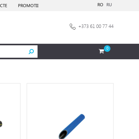
RO
RU
CTE
PROMOTII
+373 61 00 77 44
0