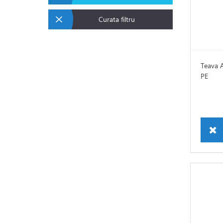
Curata filtru
Teava 
PE