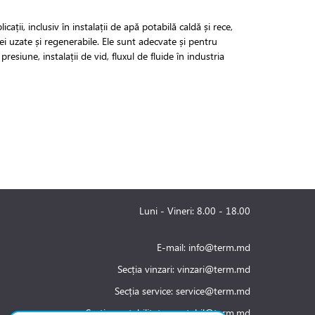
ații, inclusiv în instalații de apă potabilă caldă și rece,
ei uzate și regenerabile. Ele sunt adecvate și pentru
presiune, instalații de vid, fluxul de fluide în industria
Luni - Vineri: 8.00 - 18.00
E-mail:
info@term.md
Secția vinzari:
vinzari@term.md
Secția service:
service@term.md
Secția contabilitate:
contabil@term.md