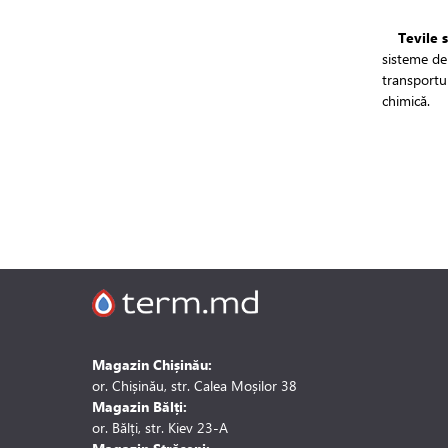
Tevile 
sisteme de 
transportul
chimică.
Magazin Chișinău:
or. Chișinău, str. Calea Moșilor 38
Magazin Bălți:
or. Bălți, str. Kiev 23-A