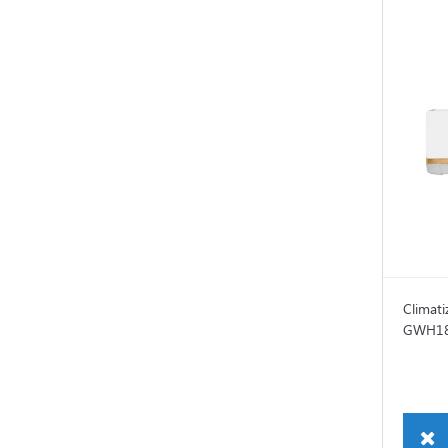
Climati
GWH18