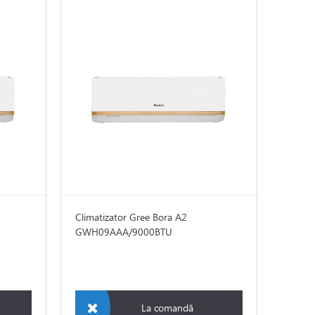
Climatizator Gree Bora A2
GWH09AAA/9000BTU
La comandă