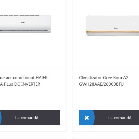
de aer conditionat HAIER
Climatizator Gree Bora A2
A PLus DC INVERTER
GWH28AAE/28000BTU
La comandă
La comandă