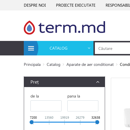
DESPRE NOI
PROIECTE EXECUTATE
RESPONSABIL
CATALOG
Principala
Catalog
Aparate de aer conditionat
Condi
Preț
de la
pana la
7200
13560
19919
26279
32638