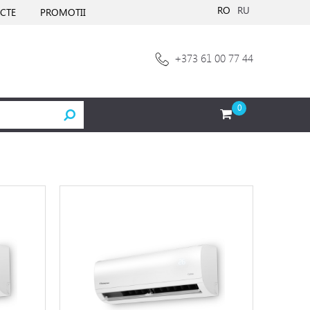
RO
RU
CTE
PROMOTII
+373 61 00 77 44
0