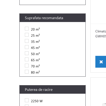
Suprafata recomandata
20 m²
Climati
25 m²
GWH09
35 m²
45 m²
50 m²
65 m²
70 m²
80 m²
Puterea de racire
2250 W