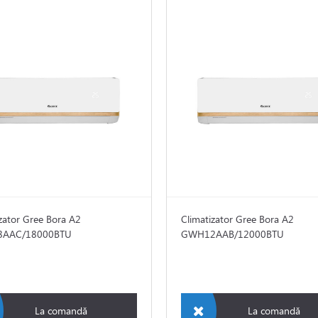
zator Gree Bora A2
Climatizator Gree Bora A2
AAC/18000BTU
GWH12AAB/12000BTU
La comandă
La comandă