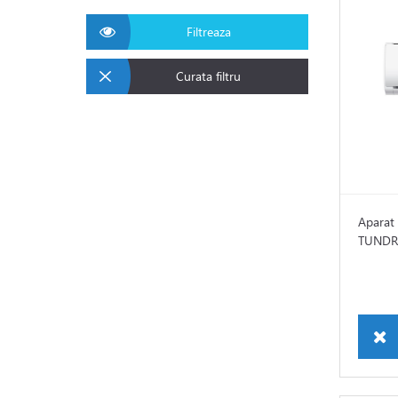
Filtreaza
Curata filtru
Aparat 
TUNDR