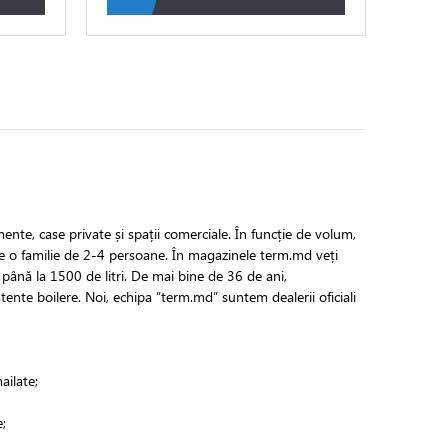
ente, case private și spații comerciale. În funcție de volum,
 o familie de 2-4 persoane. În magazinele term.md veți
5 până la 1500 de litri. De mai bine de 36 de ani,
ente boilere. Noi, echipa ”term.md” suntem dealerii oficiali
ailate;
;