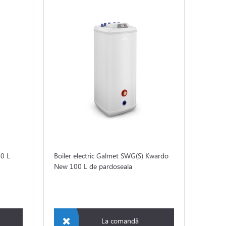
00 L
Boiler electric Galmet SWG(S) Kwardo
New 100 L de pardoseala
La comandă