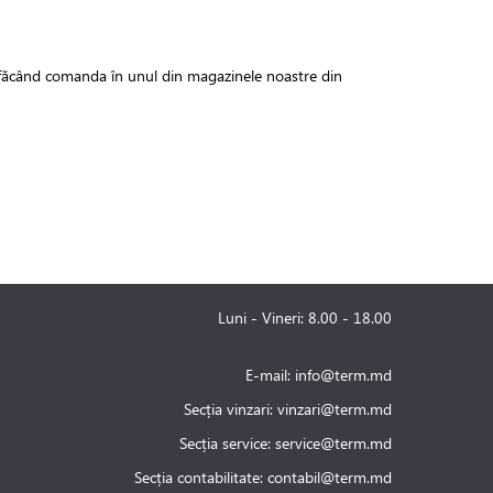
or făcând comanda în unul din magazinele noastre din
Luni - Vineri: 8.00 - 18.00
E-mail:
info@term.md
Secția vinzari:
vinzari@term.md
Secția service:
service@term.md
Secția contabilitate:
contabil@term.md