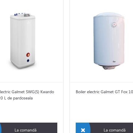
electric Galmet SWG(S) Kwardo
Boiler electric Galmet GT Fox 1
0 L de pardoseala
La comandă
La comandă