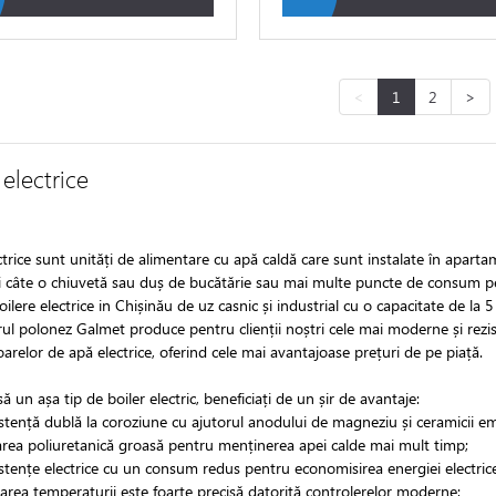
<
1
2
>
 electrice
ctrice sunt unități de alimentare cu apă caldă care sunt instalate în apartam
i câte o chiuvetă sau duș de bucătărie sau mai multe puncte de consum pe
lere electrice in Chișinău de uz casnic și industrial cu o capacitate de la 
l polonez Galmet produce pentru clienții noștri cele mai moderne și rezist
toarelor de apă electrice, oferind cele mai avantajoase prețuri de pe piață.
 un așa tip de boiler electric, beneficiați de un șir de avantaje:
stență dublă la coroziune cu ajutorul anodului de magneziu și ceramicii em
area poliuretanică groasă pentru menținerea apei calde mai mult timp;
stențe electrice cu un consum redus pentru economisirea energiei electrice
area temperaturii este foarte precisă datorită controlerelor moderne;