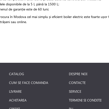
le disponibile de la 5 L până la 1500 L;
enul de garanție este de 60 luni;
rocura în Modova cel mai simplu și eficient boiler electric este foarte uș
trășeni sau online.
CATALOG
DESPRE NOI
CUM SE FACE COMANDA
CONTACTE
LIVRARE
SERVICE
ACHITAREA
TERMENI SI CONDITII
CREDIT
RU