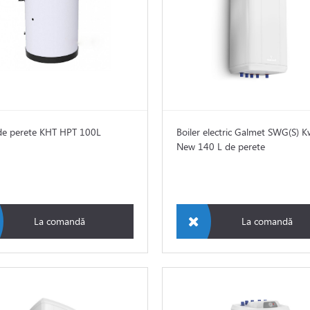
 de perete KHT HPT 100L
Boiler electric Galmet SWG(S) 
New 140 L de perete
La comandă
La comandă