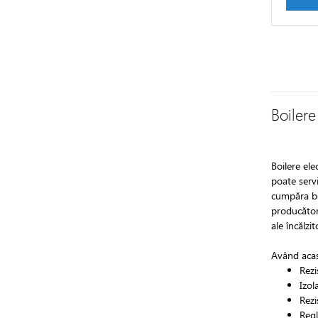
Boilere
Boilere ele
poate serv
cumpăra boi
producătoru
ale încălzi
Având acasă
Rezi
Izol
Rezi
Regl