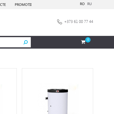
RO
RU
CTE
PROMOTII
+373 61 00 77 44
0