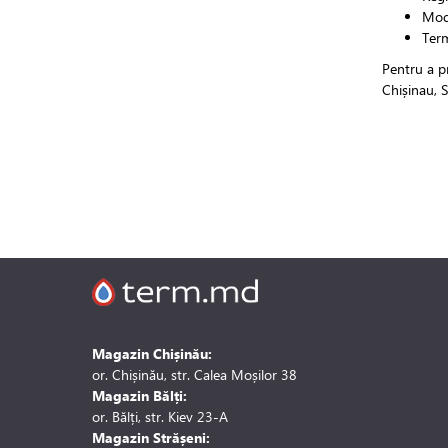
Mode
Term
Pentru a p
Chișinau, S
Magazin Chișinău:
or. Chișinău, str. Calea Moșilor 38
Magazin Bălți:
or. Bălți, str. Kiev 23-A
Magazin Strășeni: