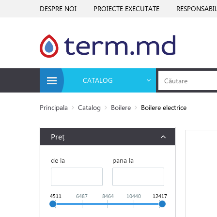
DESPRE NOI
PROIECTE EXECUTATE
RESPONSABIL
CATALOG
Principala
Catalog
Boilere
Boilere electrice
Preț
de la
pana la
4511
6487
8464
10440
12417