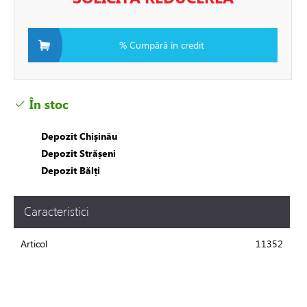
i si fitinguri
% Cumpără în credit
e de apă și canalizare
În stoc
Depozit Chișinău
a
Depozit Strășeni
Depozit Bălți
a
are
Caracteristici
e expansiune
Articol
11352