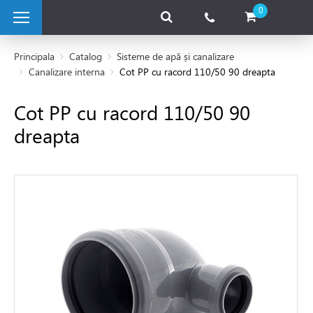
0
Principala
Catalog
Sisteme de apă și canalizare
Canalizare interna
Cot PP cu racord 110/50 90 dreapta
 pe combustibil solid
Cot PP cu racord 110/50 90
dreapta
e pe gaz
 electrice
 de caldura
tii Fotovoltaice