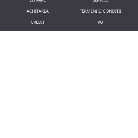
ACHITAREA
TERMENI SI CONDITII
CREDIT
RU
RETURNAREA PRODUSULUI
JOBURI
BLOG
Luni - Vineri: 8.00 - 18.00
E-mail:
info@term.md
Secția vinzari:
vinzari@term.md
Secția service:
service@term.md
Secția contabilitate:
contabil@term.md