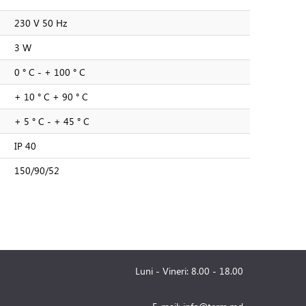
230 V 50 Hz
3 W
0 ° C - + 100 ° C
+ 10 ° С + 90 ° С
+ 5 ° С - + 45 ° С
IP 40
150/90/52
Luni - Vineri: 8.00 - 18.00