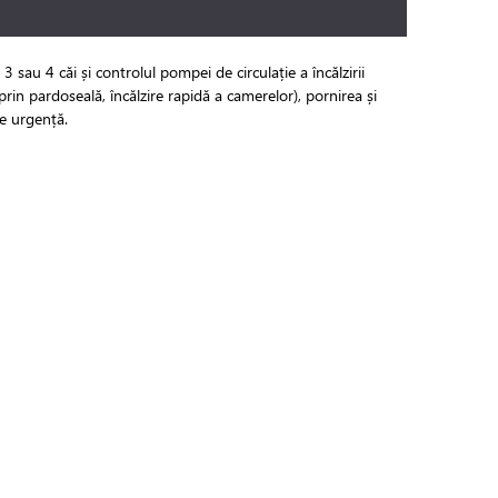
sau 4 căi și controlul pompei de circulație a încălzirii
prin pardoseală, încălzire rapidă a camerelor), pornirea și
de urgență.