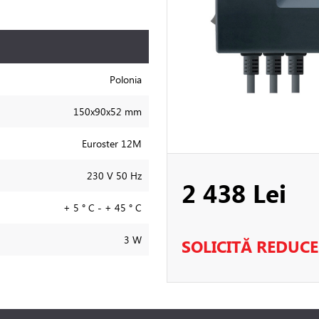
Polonia
150x90x52 mm
Euroster 12M
230 V 50 Hz
2 438 Lei
+ 5 ° С - + 45 ° С
3 W
SOLICITĂ REDUC