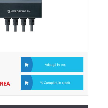
Adaugă în coș
EREA
% Cumpără în credit