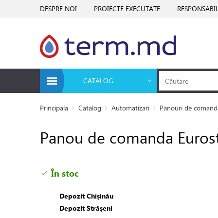
DESPRE NOI
PROIECTE EXECUTATE
RESPONSABIL
CATALOG
Principala
Catalog
Automatizari
Panouri de comand
Panou de comanda Euros
În stoc
Depozit Chișinău
Depozit Strășeni