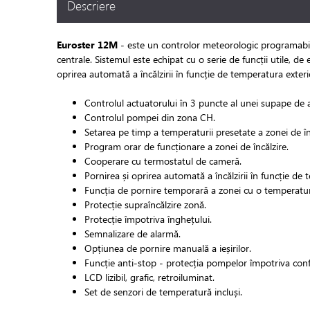
Descriere
Euroster 12M
- este un controlor meteorologic programabil pe
centrale. Sistemul este echipat cu o serie de funcții utile, d
oprirea automată a încălzirii în funcție de temperatura exteri
Controlul actuatorului în 3 puncte al unei supape de
Controlul pompei din zona CH.
Setarea pe timp a temperaturii presetate a zonei de în
Program orar de funcționare a zonei de încălzire.
Cooperare cu termostatul de cameră.
Pornirea și oprirea automată a încălzirii în funcție de
Funcția de pornire temporară a zonei cu o temperatură p
Protecție supraîncălzire zonă.
Protecție împotriva înghețului.
Semnalizare de alarmă.
Opțiunea de pornire manuală a ieșirilor.
Funcție anti-stop - protecția pompelor împotriva confi
LCD lizibil, grafic, retroiluminat.
Set de senzori de temperatură incluși.