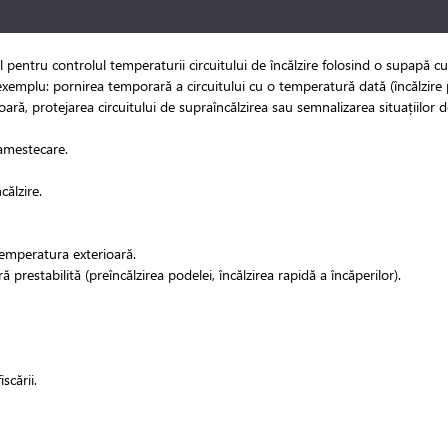
ntru controlul temperaturii circuitului de încălzire folosind o supapă cu 3 
e exemplu: pornirea temporară a circuitului cu o temperatură dată (încălzire 
oară, protejarea circuitului de supraîncălzirea sau semnalizarea situațiilor 
 amestecare.
călzire.
 temperatura exterioară.
restabilită (preîncălzirea podelei, încălzirea rapidă a încăperilor).
scării.