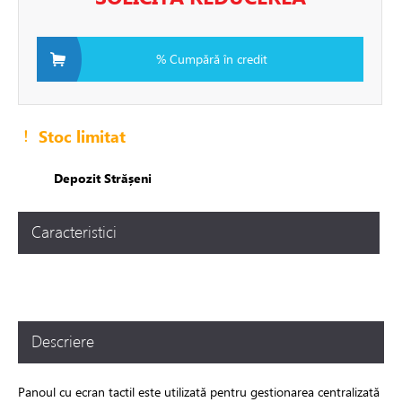
ire in pardoseala
% Cumpără în credit
toare
Stoc limitat
i si fitinguri
Depozit Strășeni
e de apă și canalizare
Caracteristici
e expansiune
Descriere
Panoul cu ecran tactil este utilizată pentru gestionarea centralizată