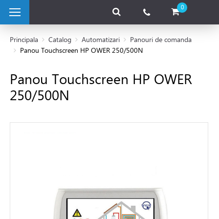
0
Principala
Catalog
Automatizari
Panouri de comanda
Panou Touchscreen HP OWER 250/500N
 pe combustibil solid
Panou Touchscreen HP OWER
250/500N
e pe gaz
 electrice
 de caldura
tii Fotovoltaice