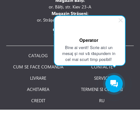
Magazin Bălți:
or. Bălți, str. Kiev 23-A
Magazin Strășeni:
or. Strășeni, str. Stefan cel Mare 1A
Contactați-ne la:
Tel.: 061 007 744
Operator
Bine ai venit! Scrie aici un
mesaj și noi vă răspundem in
CATALOG
DESPRE NOI
cel mai scurt timp posibil!
CUM SE FACE COMANDA
CONTACTE
LIVRARE
SERVICE
ACHITAREA
TERMENI SI CONDITII
CREDIT
RU
RETURNAREA PRODUSULUI
JOBURI
BLOG