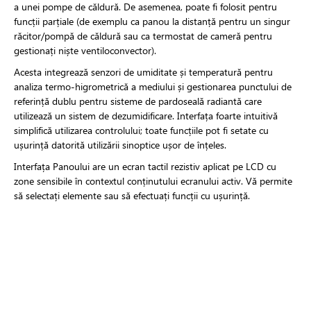
a unei pompe de căldură. De asemenea, poate fi folosit pentru
funcții parțiale (de exemplu ca panou la distanță pentru un singur
răcitor/pompă de căldură sau ca termostat de cameră pentru
gestionați niște ventiloconvector).
Acesta integrează senzori de umiditate și temperatură pentru
analiza termo-higrometrică a mediului și gestionarea punctului de
referință dublu pentru sisteme de pardoseală radiantă care
utilizează un sistem de dezumidificare. Interfața foarte intuitivă
simplifică utilizarea controlului; toate funcțiile pot fi setate cu
ușurință datorită utilizării sinoptice ușor de înțeles.
Interfața Panoului are un ecran tactil rezistiv aplicat pe LCD cu
zone sensibile în contextul conținutului ecranului activ. Vă permite
să selectați elemente sau să efectuați funcții cu ușurință.