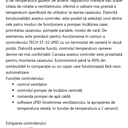
și de temperatura gazelor de ardere, regulatorul mărește sau scade
viteza de rotație a ventilatorului, oferind o valoare mai precisă a
temperaturii specificată de utilizator la ieșirea cazanului. Datorită
funcționalității acestui controler, este posibil să selectați unul dintre
cele patru moduri de funcționare a pompei: încălzirea casei,
prioritatea cazanului, pompele paralele, modul de vară. De
asemenea, este prevăzut pentru funcționarea în comun a
controlerului TECH ST-32 zPID cu un termostat de cameră în două
poziții. Datorită acestei funcții, controlul temperaturii camerei
devine cel mai confortabil. Carcasa acestui controler este proiectată
pentru montarea cazanului. Economisind până la 40% din
combustibil în comparație cu un cazan care funcționează fără nicio
automatizare.
Funcțiile controlerului:
control ventilator
controlul pompei de încălzire centrală
comanda pompei de apă caldă
software zPID (încetinirea ventilatorului, la apropierea de
temperatura setată, în funcție de temperatura a 2 senzori)
Echiparea controlerului: