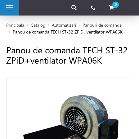
0
Principala
Catalog
Automatizari
Panouri de comanda
Panou de comanda TECH ST-32 ZPiD+ventilator WPA06K
 pe combustibil solid
Panou de comanda TECH ST-32
ZPiD+ventilator WPA06K
e pe gaz
 electrice
 de caldura
tii Fotovoltaice