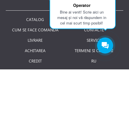
Tel.: 061 007 744
Operator
Bine ai venit! Scrie aici un
mesaj și noi vă răspundem in
CATALOG
DESPRE NOI
cel mai scurt timp posibil!
CUM SE FACE COMANDA
CONTACTE
LIVRARE
SERVICE
ACHITAREA
TERMENI SI CONDITII
CREDIT
RU
RETURNAREA PRODUSULUI
JOBURI
BLOG
Luni - Vineri: 8.00 - 18.00
E-mail:
info@term.md
Secția vinzari:
vinzari@term.md