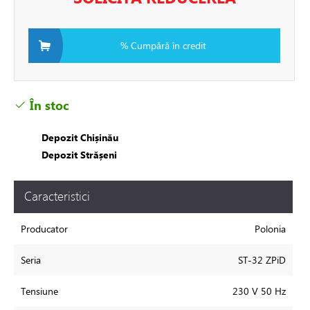
ire in pardoseala
% Cumpără în credit
toare
În stoc
i si fitinguri
Depozit Chișinău
Depozit Strășeni
e de apă și canalizare
Caracteristici
e expansiune
Producator
Polonia
Seria
ST-32 ZPiD
Tensiune
230 V 50 Hz