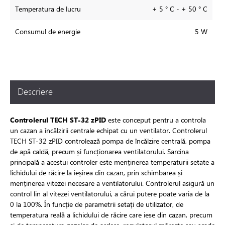
Temperatura de lucru
+ 5 ° С - + 50 ° С
Consumul de energie
5 W
Descriere
Controlerul TECH ST-32 zPID
este conceput pentru a controla
un cazan a încălzirii centrale echipat cu un ventilator. Controlerul
TECH ST-32 zPID controlează pompa de încălzire centrală, pompa
de apă caldă, precum și funcționarea ventilatorului. Sarcina
principală a acestui controler este menținerea temperaturii setate a
lichidului de răcire la ieșirea din cazan, prin schimbarea și
menținerea vitezei necesare a ventilatorului. Controlerul asigură un
control lin al vitezei ventilatorului, a cărui putere poate varia de la
0 la 100%. În funcție de parametrii setați de utilizator, de
temperatura reală a lichidului de răcire care iese din cazan, precum