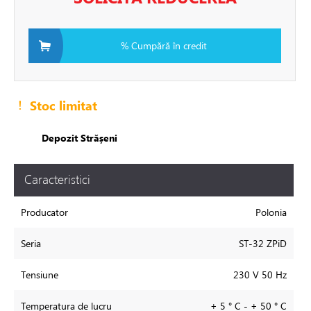
ire in pardoseala
% Cumpără în credit
toare
Stoc limitat
i si fitinguri
Depozit Strășeni
e de apă și canalizare
Caracteristici
Producator
Polonia
e expansiune
Seria
ST-32 ZPiD
Tensiune
230 V 50 Hz
Temperatura de lucru
+ 5 ° С - + 50 ° С