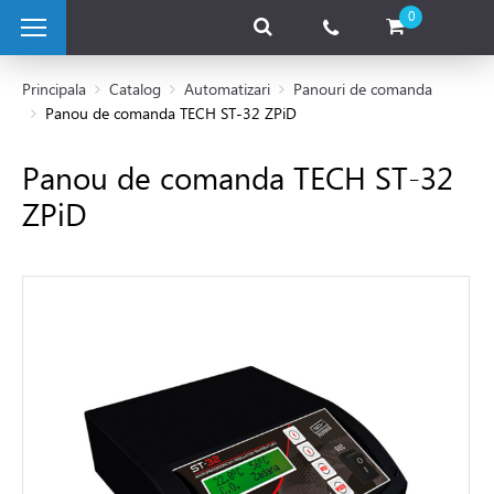
0
Principala
Catalog
Automatizari
Panouri de comanda
Panou de comanda TECH ST-32 ZPiD
 pe combustibil solid
Panou de comanda TECH ST-32
ZPiD
e pe gaz
 electrice
 de caldura
tii Fotovoltaice