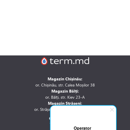
Magazin Chișinău:
or. Chișinău, str. Calea Moșilor 38
Magazin Bălți:
or. Bălți, str. Kiev 23-A
Magazin Strășeni:
or. Strășeni, str. Stefan cel Mare 1A
Contactați-ne la:
Tel.: 061 007 744
Operator