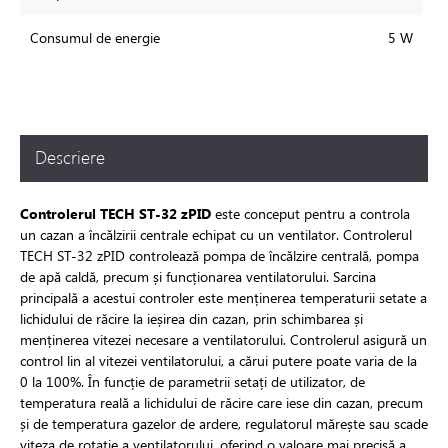
Consumul de energie
5 W
Descriere
Controlerul TECH ST-32 zPID
este conceput pentru a controla
un cazan a încălzirii centrale echipat cu un ventilator. Controlerul
TECH ST-32 zPID controlează pompa de încălzire centrală, pompa
de apă caldă, precum și funcționarea ventilatorului. Sarcina
principală a acestui controler este menținerea temperaturii setate a
lichidului de răcire la ieșirea din cazan, prin schimbarea și
menținerea vitezei necesare a ventilatorului. Controlerul asigură un
control lin al vitezei ventilatorului, a cărui putere poate varia de la
0 la 100%. În funcție de parametrii setați de utilizator, de
temperatura reală a lichidului de răcire care iese din cazan, precum
și de temperatura gazelor de ardere, regulatorul mărește sau scade
viteza de rotație a ventilatorului, oferind o valoare mai precisă a