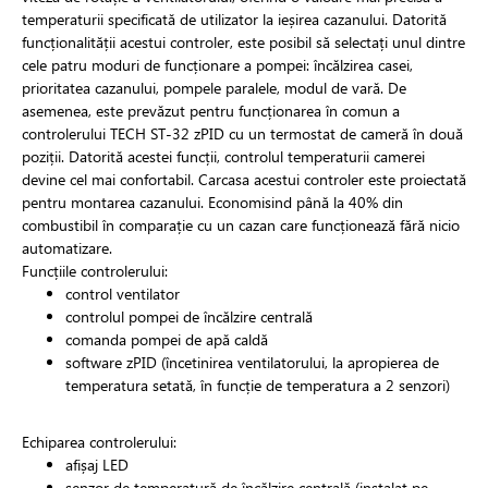
temperaturii specificată de utilizator la ieșirea cazanului. Datorită
funcționalității acestui controler, este posibil să selectați unul dintre
cele patru moduri de funcționare a pompei: încălzirea casei,
prioritatea cazanului, pompele paralele, modul de vară. De
asemenea, este prevăzut pentru funcționarea în comun a
controlerului TECH ST-32 zPID cu un termostat de cameră în două
poziții. Datorită acestei funcții, controlul temperaturii camerei
devine cel mai confortabil. Carcasa acestui controler este proiectată
pentru montarea cazanului. Economisind până la 40% din
combustibil în comparație cu un cazan care funcționează fără nicio
automatizare.
Funcțiile controlerului:
control ventilator
controlul pompei de încălzire centrală
comanda pompei de apă caldă
software zPID (încetinirea ventilatorului, la apropierea de
temperatura setată, în funcție de temperatura a 2 senzori)
Echiparea controlerului:
afișaj LED
senzor de temperatură de încălzire centrală (instalat pe