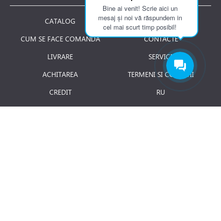
Bine ai venit! Scrie aici un
mesaj și noi vă răspundem in
CATALOG
DESPRE NOI
cel mai scurt timp posibil!
CUM SE FACE COMANDA
CONTACTE
LIVRARE
SERVICE
ACHITAREA
TERMENI SI CONDITII
CREDIT
RU
RETURNAREA PRODUSULUI
JOBURI
BLOG
Luni - Vineri: 8.00 - 18.00
E-mail:
info@term.md
Secția vinzari:
vinzari@term.md
Secția service:
service@term.md