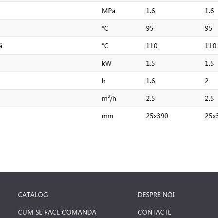
MPa
1.6
1.6
°C
95
95
ă
°C
110
110
kW
1.5
1.5
h
1.6
2
m³/h
2.5
2.5
mm
25x390
25x
CATALOG
DESPRE NOI
CUM SE FACE COMANDA
CONTACTE