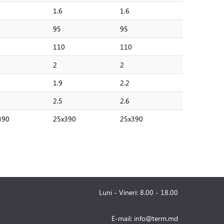
1.6
1.6
95
95
110
110
2
2
1.9
2.2
2.5
2.6
390
25x390
25x390
Luni - Vineri: 8.00 - 18.00
E-mail:
info@term.md