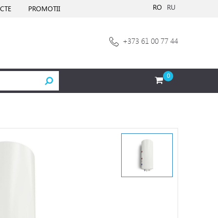
RO
RU
CTE
PROMOTII
+373 61 00 77 44
0