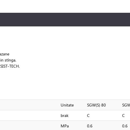
cazane
in stînga.
ESIST-TECH.
Unitate
SGW(S) 80
SGW
brak
C
C
MPa
0.6
0.6