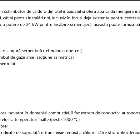
un schimbător de căldură din oțel inoxidabil și oferă apă caldă menajeră 
 cât și pentru instalări noi, inclusiv în locuri deja existente pentru centra
Cu o putere de 24 kW pentru încălzire și menajeră, aceasta poate furniza pâ
cu o singură serpentină (tehnologia one-coil)
mbul de gaze arse (secțiune asimetrică)
amentului
oces inovator în domeniul combustiei, îl fac extrem de conductiv, autoportan
brelor la temperaturi înalte (peste 1000 °C)
ibrei
ridicate de suprafață o transmisie redusă a căldurii către straturile inferioa