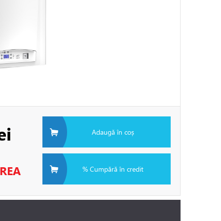
ei
Adaugă în coș
EREA
% Cumpără în credit