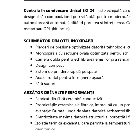
Centrala în condensare Unical EK! 24
- este echipată cu 
designul său compact, fiind potrivită atât pentru modernizări,
autocalibrează automat, facilitând pornirea și întreținerea. 
metan sau GPL (kit inclus).
SCHIMBĂTOR DIN OȚEL INOXIDABIL
Pierderi de presiune optimizate datorită tehnologiei 
Monospirală cu secțiune ovală optimizată pentru schi
Cameră dublă pentru echilibrarea emisiilor și a rand
Design compact
Sistem de prindere rapidă pe spate
Acces frontal pentru întreținere ușoară
Fără suduri
ARZĂTOR DE ÎNALTE PERFORMANȚE
Fabricat din fibră ceramică conductivă
Proprietățile ceramice ale fibrelor, împreună cu un pr
avantaje: Durată lungă de viață datorită rezistenței fi
Silențiozitate maximă datorită structurii și porozității f
Izolație termică excelentă, care permite la temperaturi 
garniturilor