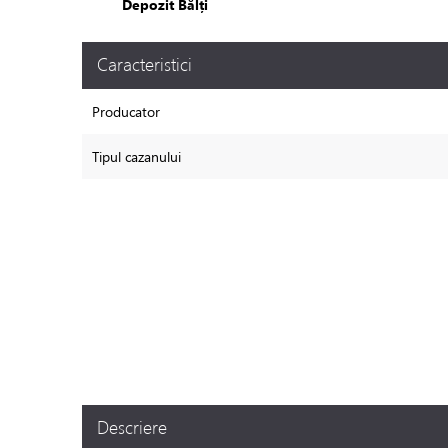
Depozit Bălți
Caracteristici
Producator
Tipul cazanului
Descriere