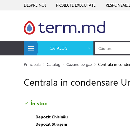
DESPRE NOI
PROIECTE EXECUTATE
RESPONSABIL
CATALOG
Principala
Catalog
Cazane pe gaz
Centrala in conde
Centrala in condensare Un
În stoc
Depozit Chișinău
Depozit Strășeni