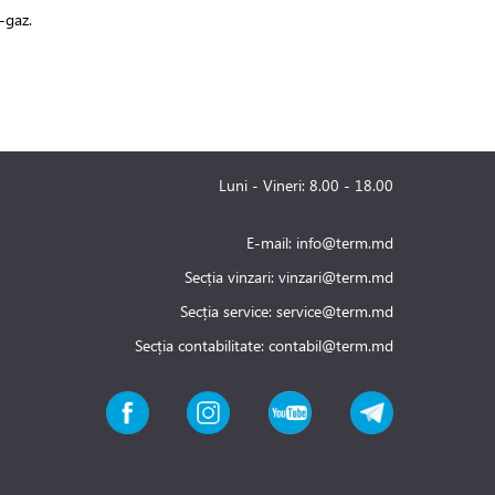
r-gaz.
Luni - Vineri: 8.00 - 18.00
E-mail:
info@term.md
Secția vinzari:
vinzari@term.md
Secția service:
service@term.md
Secția contabilitate:
contabil@term.md