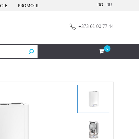
RO
RU
CTE
PROMOTII
+373 61 00 77 44
0