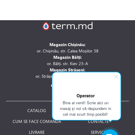
Magazin Chișinău:
or. Chișinău, str. Calea Moșilor 38
Magazin Bălți:
or. Bălți, str. Kiev 23-A
Magazin Strășeni:
or. Strășeni, str. Stefan cel Mare 1A
Contactați-ne la:
Tel.: 061 007 744
Operator
Bine ai venit! Scrie aici un
mesaj și noi vă răspundem in
CATALOG
DESPRE NOI
cel mai scurt timp posibil!
CUM SE FACE COMANDA
CONTACTE
LIVRARE
SERVICE