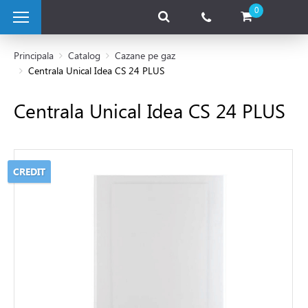
0
Principala
Catalog
Cazane pe gaz
Centrala Unical Idea CS 24 PLUS
 pe combustibil solid
Centrala Unical Idea CS 24 PLUS
e pe gaz
CREDIT
 condensatie
andarte
cazane
 electrice