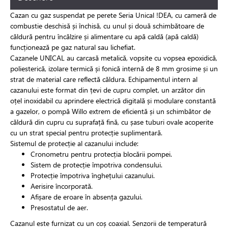
Cazan cu gaz suspendat pe perete Seria Unical !DEA, cu cameră de
combustie deschisă și închisă, cu unul și două schimbătoare de
căldură pentru încălzire și alimentare cu apă caldă (apă caldă)
funcționează pe gaz natural sau lichefiat.
Cazanele UNICAL au carcasă metalică, vopsite cu vopsea epoxidică,
poliesterică, izolare termică și fonică internă de 8 mm grosime și un
strat de material care reflectă căldura. Echipamentul intern al
cazanului este format din țevi de cupru complet, un arzător din
oțel inoxidabil cu aprindere electrică digitală și modulare constantă
a gazelor, o pompă Willo extrem de eficientă și un schimbător de
căldură din cupru cu suprafață fină, cu șase tuburi ovale acoperite
cu un strat special pentru protecție suplimentară.
Sistemul de protecție al cazanului include:
Cronometru pentru protecția blocării pompei.
Sistem de protecție împotriva condensului.
Protecție împotriva înghețului cazanului.
Aerisire încorporată.
Afișare de eroare în absența gazului.
Presostatul de aer.
Cazanul este furnizat cu un coș coaxial. Senzorii de temperatură