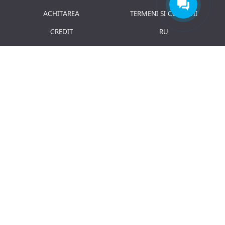
ACHITAREA
TERMENI SI CONDITII
CREDIT
RU
RETURNAREA PRODUSULUI
JOBURI
BLOG
Luni - Vineri: 8.00 - 18.00
E-mail:
info@term.md
Secția vinzari:
vinzari@term.md
Secția service:
service@term.md
Secția contabilitate:
contabil@term.md