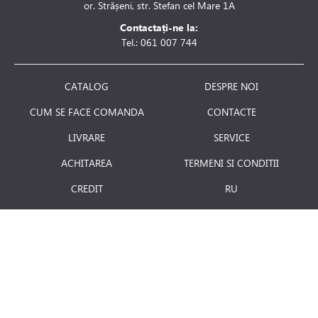
or. Strășeni, str. Stefan cel Mare 1A
Contactați-ne la:
Tel.: 061 007 744
CATALOG
DESPRE NOI
CUM SE FACE COMANDA
CONTACTE
LIVRARE
SERVICE
ACHITAREA
TERMENI SI CONDITII
CREDIT
RU
RETURNAREA PRODUSULUI
JOBURI
BLOG
Luni - Vineri: 8.00 - 18.00
E-mail:
info@term.md