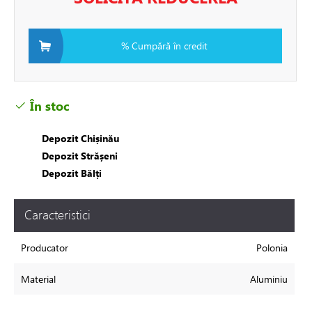
radiatoare
% Cumpără în credit
e
uminiu
În stoc
el
Depozit Chișinău
Depozit Strășeni
i si fitinguri
Depozit Bălți
e de apă și canalizare
Caracteristici
e expansiune
Producator
Polonia
Material
Aluminiu