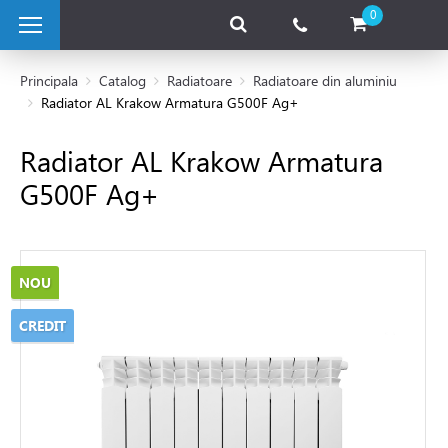
0
Principala
Catalog
Radiatoare
Radiatoare din aluminiu
Radiator AL Krakow Armatura G500F Ag+
 pe combustibil solid
Radiator AL Krakow Armatura
G500F Ag+
e pe gaz
 electrice
NOU
 de caldura
CREDIT
tii Fotovoltaice