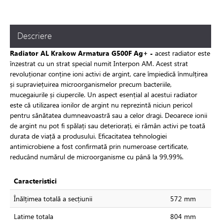
Descriere
Radiator AL Krakow Armatura G500F Ag+ -
acest radiator este
înzestrat cu un strat special numit Interpon AM. Acest strat
revoluționar conține ioni activi de argint, care împiedică înmulțirea
și supraviețuirea microorganismelor precum bacteriile,
mucegaiurile și ciupercile. Un aspect esențial al acestui radiator
este că utilizarea ionilor de argint nu reprezintă niciun pericol
pentru sănătatea dumneavoastră sau a celor dragi. Deoarece ionii
de argint nu pot fi spălați sau deteriorați, ei rămân activi pe toată
durata de viață a produsului. Eficacitatea tehnologiei
antimicrobiene a fost confirmată prin numeroase certificate,
reducând numărul de microorganisme cu până la 99,99%.
Caracteristici
Înălțimea totală a secțiunii
572 mm
Latime totala
804 mm