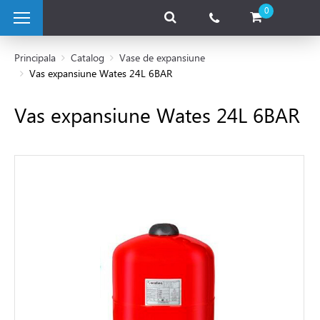
0
Principala
Catalog
Vase de expansiune
Vas expansiune Wates 24L 6BAR
 pe combustibil solid
Vas expansiune Wates 24L 6BAR
e pe gaz
 electrice
 de caldura
tii Fotovoltaice