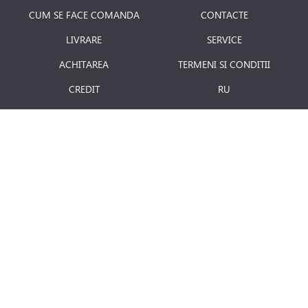
CUM SE FACE COMANDA
CONTACTE
LIVRARE
SERVICE
ACHITAREA
TERMENI SI CONDITII
CREDIT
RU
RETURNAREA PRODUSULUI
JOBURI
BLOG
Luni - Vineri: 8.00 - 18.00
E-mail:
info@term.md
Secția vinzari:
vinzari@term.md
Secția service:
service@term.md
Secția contabilitate:
contabil@term.md