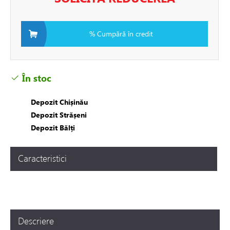
i si fitinguri
% Cumpără în credit
e de apă și canalizare
În stoc
e expansiune
Depozit Chișinău
Depozit Strășeni
Depozit Bălți
Caracteristici
Descriere