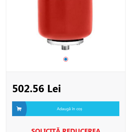
e
e de aer conditionat
de circulatie
rii sisteme de încălzire
tizari
502.56 Lei
 de fum
Adaugă în coș
ire in pardoseala
toare
SOLICITĂ REDUCEREA