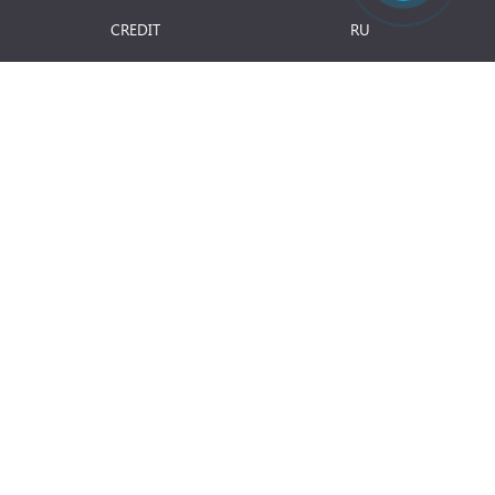
CREDIT
RU
RETURNAREA PRODUSULUI
JOBURI
BLOG
Luni - Vineri: 8.00 - 18.00
E-mail:
info@term.md
Secția vinzari:
vinzari@term.md
Secția service:
service@term.md
Secția contabilitate:
contabil@term.md
Magazin de instalatii termice © 2026