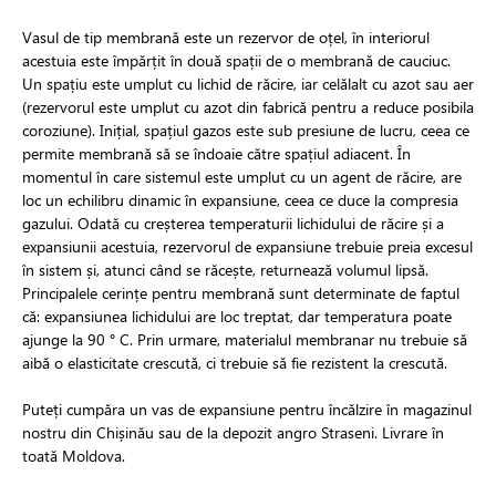
Vasul de tip membrană este un rezervor de oțel, în interiorul
acestuia este împărțit în două spații de o membrană de cauciuc.
Un spațiu este umplut cu lichid de răcire, iar celălalt cu azot sau aer
(rezervorul este umplut cu azot din fabrică pentru a reduce posibila
coroziune). Inițial, spațiul gazos este sub presiune de lucru, ceea ce
permite membrană să se îndoaie către spațiul adiacent. În
momentul în care sistemul este umplut cu un agent de răcire, are
loc un echilibru dinamic în expansiune, ceea ce duce la compresia
gazului. Odată cu creșterea temperaturii lichidului de răcire și a
expansiunii acestuia, rezervorul de expansiune trebuie preia excesul
în sistem și, atunci când se răcește, returnează volumul lipsă.
Principalele cerințe pentru membrană sunt determinate de faptul
că: expansiunea lichidului are loc treptat, dar temperatura poate
ajunge la 90 ° C. Prin urmare, materialul membranar nu trebuie să
aibă o elasticitate crescută, ci trebuie să fie rezistent la crescută.
Puteți cumpăra un vas de expansiune pentru încălzire în magazinul
nostru din Chișinău sau de la depozit angro Straseni. Livrare în
toată Moldova.