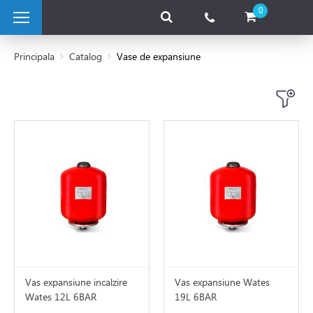
0
Principala
Catalog
Vase de expansiune
 pe combustibil solid
e pe gaz
 electrice
 de caldura
tii Fotovoltaice
Vas expansiune incalzire
Vas expansiune Wates
Wates 12L 6BAR
19L 6BAR