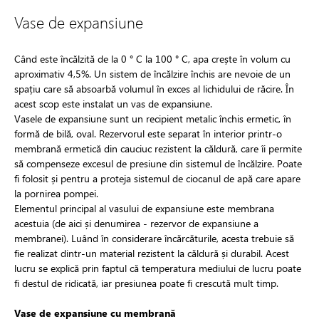
Vase de expansiune
Când este încălzită de la 0 ° C la 100 ° C, apa crește în volum cu
aproximativ 4,5%. Un sistem de încălzire închis are nevoie de un
spațiu care să absoarbă volumul în exces al lichidului de răcire. În
acest scop este instalat un vas de expansiune.
Vasele de expansiune sunt un recipient metalic închis ermetic, în
formă de bilă, oval. Rezervorul este separat în interior printr-o
membrană ermetică din cauciuc rezistent la căldură, care îi permite
să compenseze excesul de presiune din sistemul de încălzire. Poate
fi folosit și pentru a proteja sistemul de ciocanul de apă care apare
la pornirea pompei.
Elementul principal al vasului de expansiune este membrana
acestuia (de aici și denumirea - rezervor de expansiune a
membranei). Luând în considerare încărcăturile, acesta trebuie să
fie realizat dintr-un material rezistent la căldură și durabil. Acest
lucru se explică prin faptul că temperatura mediului de lucru poate
fi destul de ridicată, iar presiunea poate fi crescută mult timp.
Vase de expansiune cu membrană