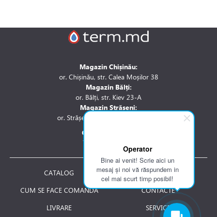
Magazin Chișinău:
or. Chișinău, str. Calea Moșilor 38
Magazin Bălți:
or. Bălți, str. Kiev 23-A
Magazin Strășeni:
or. Strășeni, str. Stefan cel Mare 1A
Contactați-ne la:
Tel.: 061 007 744
Operator
Bine ai venit! Scrie aici un
mesaj și noi vă răspundem in
CATALOG
DESPRE NOI
cel mai scurt timp posibil!
CUM SE FACE COMANDA
CONTACTE
LIVRARE
SERVICE