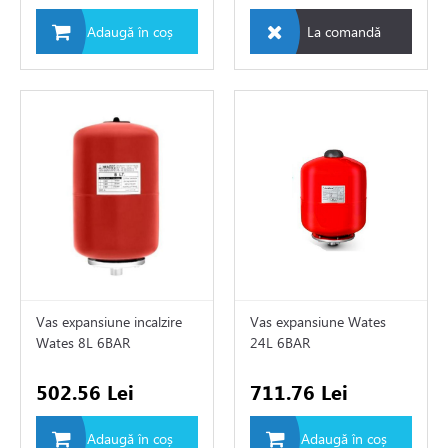
Adaugă în coș
La comandă
i si fitinguri
e de apă și canalizare
e expansiune
Vas expansiune incalzire
Vas expansiune Wates
Wates 8L 6BAR
24L 6BAR
502.56 Lei
711.76 Lei
Adaugă în coș
Adaugă în coș