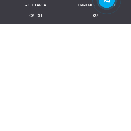
ACHITAREA
TERMENI SI CONDITII
CREDIT
RU
RETURNAREA PRODUSULUI
JOBURI
BLOG
Luni - Vineri: 8.00 - 18.00
E-mail:
info@term.md
Secția vinzari:
vinzari@term.md
Secția service:
service@term.md
Secția contabilitate:
contabil@term.md