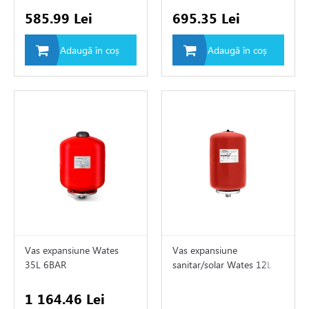
e
585.99 Lei
695.35 Lei
e de aer conditionat
Adaugă în coș
Adaugă în coș
de circulatie
rii sisteme de încălzire
tizari
 de fum
Vas expansiune Wates
Vas expansiune
ire in pardoseala
35L 6BAR
sanitar/solar Wates 12L
12BAR
1 164.46 Lei
toare