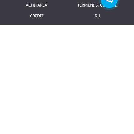
ACHITAREA
TERMENI SI CONDITII
CREDIT
RU
RETURNAREA PRODUSULUI
JOBURI
BLOG
Luni - Vineri: 8.00 - 18.00
E-mail:
info@term.md
Secția vinzari:
vinzari@term.md
Secția service:
service@term.md
Secția contabilitate:
contabil@term.md