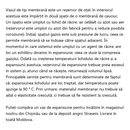
Vasul de tip membrană este un rezervor de oțel, în interiorul
acestuia este împărțit în două spații de o membrană de cauciuc.
Un spațiu este umplut cu lichid de răcire, iar celălalt cu azot sau aer
(rezervorul este umplut cu azot din fabrică pentru a reduce posibila
coroziune). Inițial, spațiul gazos este sub presiune de lucru, ceea ce
permite membrană să se îndoaie către spațiul adiacent. În
momentul în care sistemul este umplut cu un agent de răcire, are
loc un echilibru dinamic în expansiune, ceea ce duce la compresia
gazului. Odată cu creșterea temperaturii lichidului de răcire și a
expansiunii acestuia, rezervorul de expansiune trebuie preia excesul
în sistem și, atunci când se răcește, returnează volumul lipsă.
Principalele cerințe pentru membrană sunt determinate de faptul
că: expansiunea lichidului are loc treptat, dar temperatura poate
ajunge la 90 ° C. Prin urmare, materialul membranar nu trebuie să
aibă o elasticitate crescută, ci trebuie să fie rezistent la crescută.
Puteți cumpăra un vas de expansiune pentru încălzire în magazinul
nostru din Chișinău sau de la depozit angro Straseni. Livrare în
toată Moldova.