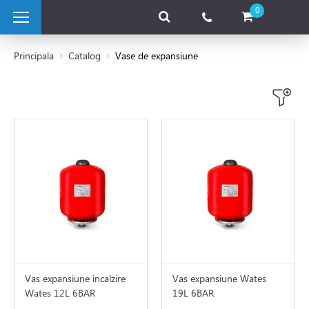
0
Principala
Catalog
Vase de expansiune
 pe combustibil solid
e pe gaz
 electrice
 de caldura
tii Fotovoltaice
Vas expansiune incalzire
Vas expansiune Wates
Wates 12L 6BAR
19L 6BAR