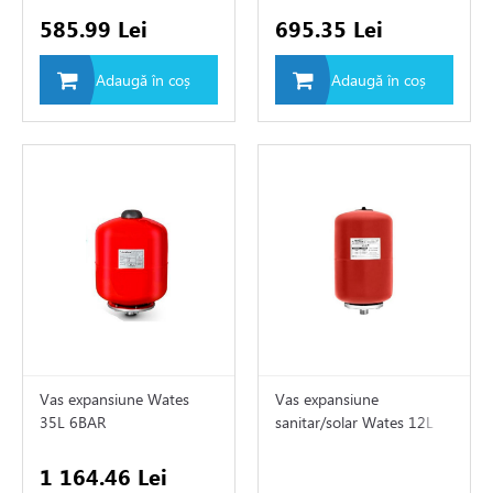
e
585.99 Lei
695.35 Lei
e de aer conditionat
Adaugă în coș
Adaugă în coș
de circulatie
rii sisteme de încălzire
tizari
 de fum
Vas expansiune Wates
Vas expansiune
ire in pardoseala
35L 6BAR
sanitar/solar Wates 12L
12BAR
1 164.46 Lei
toare