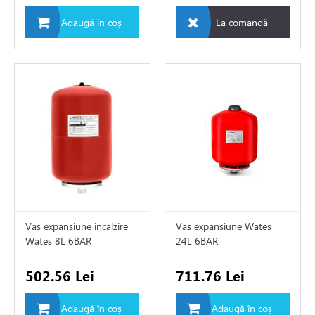
Adaugă în coș
La comandă
i si fitinguri
e de apă și canalizare
e expansiune
Vas expansiune incalzire
Vas expansiune Wates
Wates 8L 6BAR
24L 6BAR
502.56 Lei
711.76 Lei
Adaugă în coș
Adaugă în coș