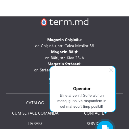
Magazin Chișinău:
or. Chișinău, str. Calea Moșilor 38
Magazin Bălți:
or. Bălți, str. Kiev 23-A
Magazin Strășeni:
or. Strășeni, str. Stefan cel Mare 1A
Contactați-ne la:
Tel.: 061 007 744
Operator
Bine ai venit! Scrie aici un
mesaj și noi vă răspundem in
CATALOG
DESPRE NOI
cel mai scurt timp posibil!
CUM SE FACE COMANDA
CONTACTE
LIVRARE
SERVICE