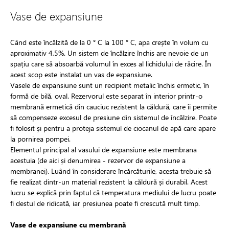
Vase de expansiune
Când este încălzită de la 0 ° C la 100 ° C, apa crește în volum cu
aproximativ 4,5%. Un sistem de încălzire închis are nevoie de un
spațiu care să absoarbă volumul în exces al lichidului de răcire. În
acest scop este instalat un vas de expansiune.
Vasele de expansiune sunt un recipient metalic închis ermetic, în
formă de bilă, oval. Rezervorul este separat în interior printr-o
membrană ermetică din cauciuc rezistent la căldură, care îi permite
să compenseze excesul de presiune din sistemul de încălzire. Poate
fi folosit și pentru a proteja sistemul de ciocanul de apă care apare
la pornirea pompei.
Elementul principal al vasului de expansiune este membrana
acestuia (de aici și denumirea - rezervor de expansiune a
membranei). Luând în considerare încărcăturile, acesta trebuie să
fie realizat dintr-un material rezistent la căldură și durabil. Acest
lucru se explică prin faptul că temperatura mediului de lucru poate
fi destul de ridicată, iar presiunea poate fi crescută mult timp.
Vase de expansiune cu membrană